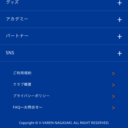
チケット
グッズ
チケット
選手プロフィール
Revive Team
フォトギャラリー
シーズンシート
オンラインショップ
アカデミー
イベント
スタッフプロフィール
スタジアムへのアクセス
スタジアムグルメ
V-LOVERS（ファンクラブ）
2026-27ユニフォーム
メディア
育成からのお知らせ
パートナー
マスコット紹介
ヴィヴィくんの長崎おもてなしガイド
はじめての観戦ガイド
プレイヤーズスイート
店舗情報
グッズ
アカデミー
チームスケジュール
V-EXPRESS
パートナー企業一覧
SNS
（ユニフォーム入場）
ホームタウン
U-18
クラブハウス（練習場）
パートナー募集
公式Twitter
ご利用規約
アカデミー
U-15
応援メディア
法人限定 VIP BOX
ヴィヴィくんインスタグラム
クラブ概要
スクール
U-12
メディア出演情報
プライバシーポリシー
公式LINE＠
スクール
FAQ〜お問合せ〜
平和祈念活動
Youtube公式チャンネル
ホームタウン活動
Copyright © V-VAREN NAGASAKI. ALL RIGHT RESERVED.