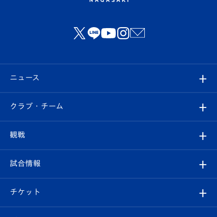
ニュース
すべて
クラブ・チーム
トップチーム
クラブプロフィール
観戦
クラブ
フィロソフィー
観戦ルール
試合情報
試合情報
クラブ概要
観戦ツアー
試合日程/結果
チケット
ファンクラブ
エンブレム紹介
はじめての観戦ガイド
順位表