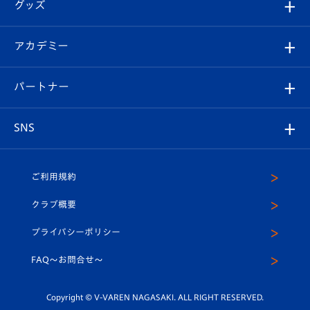
チケット
グッズ
チケット
選手プロフィール
Revive Team
フォトギャラリー
シーズンシート
オンラインショップ
アカデミー
イベント
スタッフプロフィール
スタジアムへのアクセス
スタジアムグルメ
V-LOVERS（ファンクラブ）
2026-27ユニフォーム
メディア
育成からのお知らせ
パートナー
マスコット紹介
ヴィヴィくんの長崎おもてなしガイド
はじめての観戦ガイド
プレイヤーズスイート
店舗情報
グッズ
アカデミー
チームスケジュール
V-EXPRESS
パートナー企業一覧
SNS
（ユニフォーム入場）
ホームタウン
U-18
クラブハウス（練習場）
パートナー募集
公式Twitter
ご利用規約
アカデミー
U-15
応援メディア
法人限定 VIP BOX
ヴィヴィくんインスタグラム
クラブ概要
スクール
U-12
メディア出演情報
プライバシーポリシー
公式LINE＠
スクール
FAQ〜お問合せ〜
平和祈念活動
Youtube公式チャンネル
ホームタウン活動
Copyright © V-VAREN NAGASAKI. ALL RIGHT RESERVED.