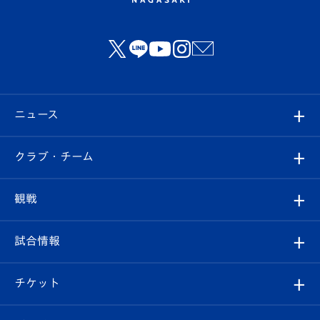
ニュース
すべて
クラブ・チーム
トップチーム
クラブプロフィール
観戦
クラブ
フィロソフィー
観戦ルール
試合情報
試合情報
クラブ概要
観戦ツアー
試合日程/結果
チケット
ファンクラブ
エンブレム紹介
はじめての観戦ガイド
順位表