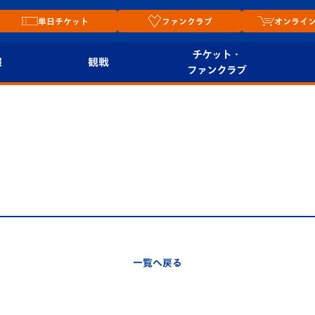
単日チケット
ファンクラブ
オンライ
チケット・
報
観戦
ファンクラブ
観戦ルール
チケット
オンラ
はじめての観戦ガイ
シーズンシート
2026
ド
ム
プレイヤーズスイート
Revive Team
店舗情
関連
V-LOVERS（ファン
スタジアムへのアク
クラブ）
セス
リー
一覧へ戻る
ヴィヴィくんの長崎
ルメ
おもてなしガイド