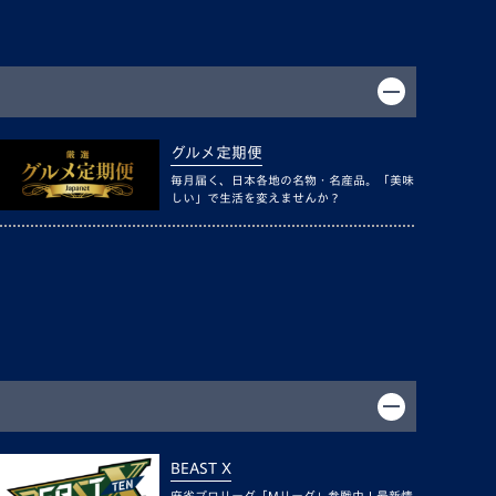
グルメ定期便
毎月届く、日本各地の名物・名産品。「美味
しい」で生活を変えませんか？
BEAST X
麻雀プロリーグ「Mリーグ」参戦中！最新情