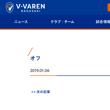
ニュース
クラブ・チーム
試合情
すべて
クラブプロフィール
試合日程/結果
トップチーム
フィロソフィー
試合情報
オフ
クラブ
クラブ概要
順位表
2019.01.06
試合情報
エンブレム紹介
U-21 Jリーグ
ファンクラブ
選手プロフィール
フォトギャラ
<< 次の記事
チケット
スタッフプロフィール
スタジアムグ