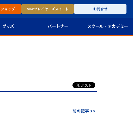
ン
ショップ
プレイヤーズ
スイート
お問合せ
グッズ
パートナー
スクール・
アカデミー
インショップ
パートナー企業一覧
アカデミー
-27ユニフォー
パートナー募集
U-18
法人限定 VIP BOX
U-15
報
U-12
スクール
前の記事 >>