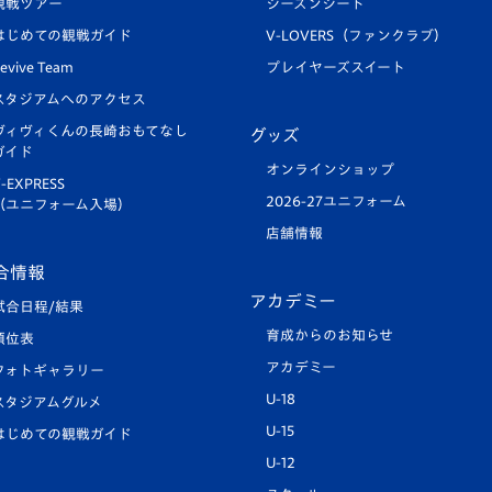
観戦ツアー
シーズンシート
はじめての観戦ガイド
V-LOVERS（ファンクラブ）
evive Team
プレイヤーズスイート
スタジアムへのアクセス
ヴィヴィくんの長崎おもてなし
グッズ
ガイド
オンラインショップ
-EXPRESS
2026-27ユニフォーム
（ユニフォーム入場）
店舗情報
合情報
アカデミー
試合日程/結果
育成からのお知らせ
順位表
アカデミー
フォトギャラリー
U-18
スタジアムグルメ
U-15
はじめての観戦ガイド
U-12