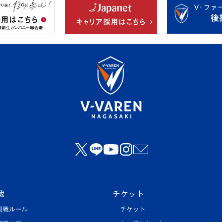
戦
チケット
観戦ルール
チケット