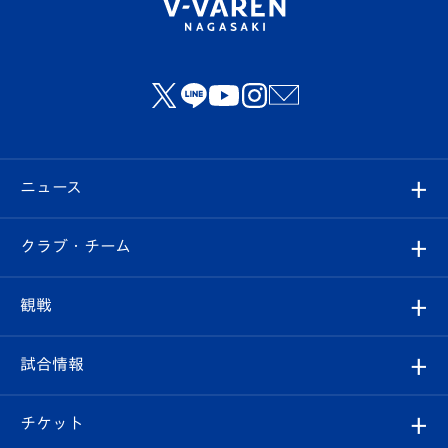
ニュース
すべて
クラブ・チーム
トップチーム
クラブプロフィール
観戦
クラブ
フィロソフィー
観戦ルール
試合情報
試合情報
クラブ概要
観戦ツアー
試合日程/結果
チケット
ファンクラブ