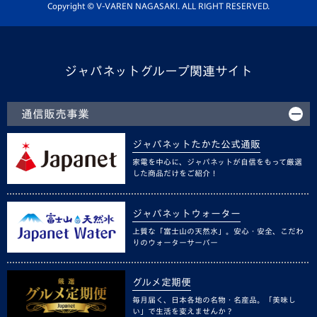
ホームタウン活動
Copyright © V-VAREN NAGASAKI. ALL RIGHT RESERVED.
ジャパネットグループ関連サイト
通信販売事業
ジャパネットたかた公式通販
家電を中心に、ジャパネットが自信をもって厳選
した商品だけをご紹介！
ジャパネットウォーター
上質な「富士山の天然水」。安心・安全、こだわ
りのウォーターサーバー
グルメ定期便
毎月届く、日本各地の名物・名産品。「美味し
い」で生活を変えませんか？