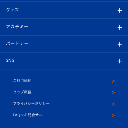
エンブレム紹介
はじめての観戦ガイド
順位表
チケット
グッズ
チケット
選手プロフィール
Revive Team
フォトギャラリー
シーズンシート
オンラインショップ
アカデミー
イベント
スタッフプロフィール
スタジアムへのアクセス
スタジアムグルメ
V-LOVERS（ファンクラブ）
2026-27ユニフォーム
メディア
育成からのお知らせ
パートナー
マスコット紹介
ヴィヴィくんの長崎おもてなしガイド
はじめての観戦ガイド
プレイヤーズスイート
店舗情報
グッズ
アカデミー
チームスケジュール
V-EXPRESS
パートナー企業一覧
SNS
（ユニフォーム入場）
ホームタウン
U-18
クラブハウス（練習場）
パートナー募集
公式Twitter
ご利用規約
アカデミー
U-15
応援メディア
法人限定 VIP BOX
ヴィヴィくんインスタグラム
クラブ概要
スクール
U-12
メディア出演情報
プライバシーポリシー
公式LINE＠
スクール
FAQ〜お問合せ〜
平和祈念活動
Youtube公式チャンネル