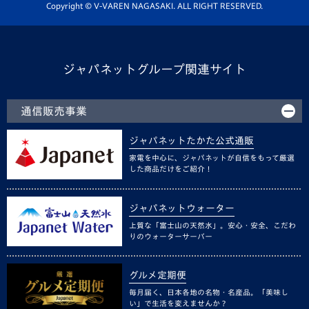
ホームタウン活動
Copyright © V-VAREN NAGASAKI. ALL RIGHT RESERVED.
ジャパネットグループ関連サイト
通信販売事業
ジャパネットたかた公式通販
家電を中心に、ジャパネットが自信をもって厳選
した商品だけをご紹介！
ジャパネットウォーター
上質な「富士山の天然水」。安心・安全、こだわ
りのウォーターサーバー
グルメ定期便
毎月届く、日本各地の名物・名産品。「美味し
い」で生活を変えませんか？