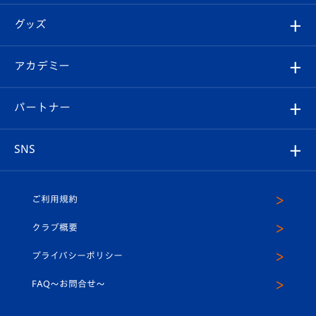
エンブレム紹介
はじめての観戦ガイド
順位表
チケット
グッズ
チケット
選手プロフィール
Revive Team
フォトギャラリー
シーズンシート
オンラインショップ
アカデミー
イベント
スタッフプロフィール
スタジアムへのアクセス
スタジアムグルメ
V-LOVERS（ファンクラブ）
2026-27ユニフォーム
メディア
育成からのお知らせ
パートナー
マスコット紹介
ヴィヴィくんの長崎おもてなしガイド
はじめての観戦ガイド
プレイヤーズスイート
店舗情報
グッズ
アカデミー
チームスケジュール
V-EXPRESS
パートナー企業一覧
SNS
（ユニフォーム入場）
ホームタウン
U-18
クラブハウス（練習場）
パートナー募集
公式Twitter
ご利用規約
アカデミー
U-15
応援メディア
法人限定 VIP BOX
ヴィヴィくんインスタグラム
クラブ概要
スクール
U-12
メディア出演情報
プライバシーポリシー
公式LINE＠
スクール
FAQ〜お問合せ〜
平和祈念活動
Youtube公式チャンネル