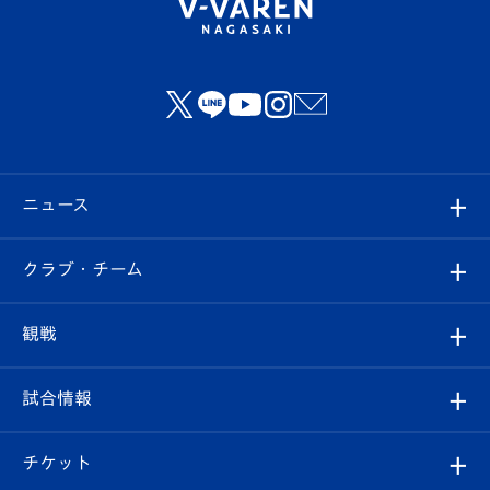
ニュース
すべて
クラブ・チーム
トップチーム
クラブプロフィール
観戦
クラブ
フィロソフィー
観戦ルール
試合情報
試合情報
クラブ概要
観戦ツアー
試合日程/結果
チケット
ファンクラブ