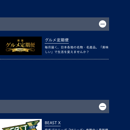
グルメ定期便
毎月届く、日本各地の名物・名産品。「美味
しい」で生活を変えませんか？
BEAST X
麻雀プロリーグ「Mリーグ」参戦中！最新情