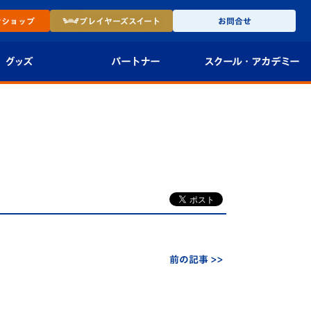
ン
ショップ
プレイヤーズ
スイート
お問合せ
グッズ
パートナー
スクール・
アカデミー
インショップ
パートナー企業一覧
アカデミー
-27ユニフォー
パートナー募集
U-18
法人限定 VIP BOX
U-15
報
U-12
スクール
前の記事 >>