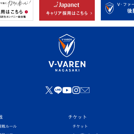
戦
チケット
観戦ルール
チケット