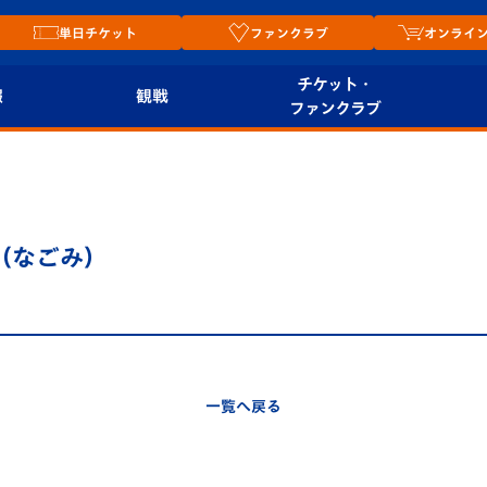
単日チケット
ファンクラブ
オンライ
チケット・
報
観戦
ファンクラブ
観戦ルール
チケット
オンラ
はじめての観戦ガイ
シーズンシート
2026
ド
ム
ス（なごみ）
プレイヤーズスイート
Revive Team
店舗情
関連
V-LOVERS（ファン
スタジアムへのアク
クラブ）
セス
リー
一覧へ戻る
ヴィヴィくんの長崎
ルメ
おもてなしガイド