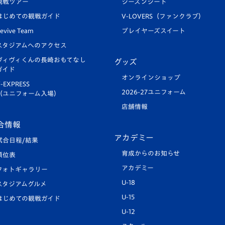
観戦ツアー
シーズンシート
はじめての観戦ガイド
V-LOVERS（ファンクラブ）
evive Team
プレイヤーズスイート
スタジアムへのアクセス
ヴィヴィくんの長崎おもてなし
グッズ
ガイド
オンラインショップ
-EXPRESS
2026-27ユニフォーム
（ユニフォーム入場）
店舗情報
合情報
アカデミー
試合日程/結果
育成からのお知らせ
順位表
アカデミー
フォトギャラリー
U-18
スタジアムグルメ
U-15
はじめての観戦ガイド
U-12