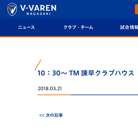
ニュース
クラブ・チーム
試合情
すべて
クラブプロフィール
試合日程/結果
トップチーム
フィロソフィー
試合情報
10：30～ TM 諫早クラブハウ
クラブ
クラブ概要
順位表
2018.03.21
試合情報
エンブレム紹介
U-21 Jリーグ
ファンクラブ
選手プロフィール
フォトギャラ
<< 次の記事
チケット
スタッフプロフィール
スタジアムグ