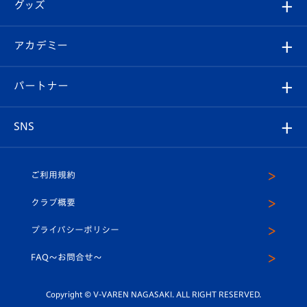
チケット
グッズ
チケット
選手プロフィール
Revive Team
フォトギャラリー
シーズンシート
オンラインショップ
アカデミー
イベント
スタッフプロフィール
スタジアムへのアクセス
スタジアムグルメ
V-LOVERS（ファンクラブ）
2026-27ユニフォーム
メディア
育成からのお知らせ
パートナー
マスコット紹介
ヴィヴィくんの長崎おもてなしガイド
はじめての観戦ガイド
プレイヤーズスイート
店舗情報
グッズ
アカデミー
チームスケジュール
V-EXPRESS
パートナー企業一覧
SNS
（ユニフォーム入場）
ホームタウン
U-18
クラブハウス（練習場）
パートナー募集
公式Twitter
ご利用規約
アカデミー
U-15
応援メディア
法人限定 VIP BOX
ヴィヴィくんインスタグラム
クラブ概要
スクール
U-12
メディア出演情報
プライバシーポリシー
公式LINE＠
スクール
FAQ〜お問合せ〜
平和祈念活動
Youtube公式チャンネル
ホームタウン活動
Copyright © V-VAREN NAGASAKI. ALL RIGHT RESERVED.