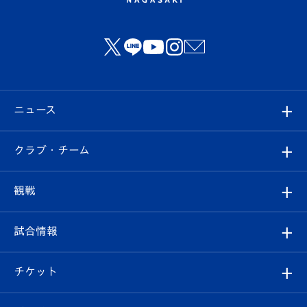
ニュース
すべて
クラブ・チーム
トップチーム
クラブプロフィール
観戦
クラブ
フィロソフィー
観戦ルール
試合情報
試合情報
クラブ概要
観戦ツアー
試合日程/結果
チケット
ファンクラブ
エンブレム紹介
はじめての観戦ガイド
順位表