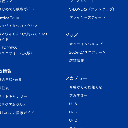
観戦ツアー
シーズンシート
はじめての観戦ガイド
V-LOVERS（ファンクラブ）
evive Team
プレイヤーズスイート
スタジアムへのアクセス
ヴィヴィくんの長崎おもてなし
グッズ
ガイド
オンラインショップ
-EXPRESS
2026-27ユニフォーム
（ユニフォーム入場）
店舗情報
合情報
アカデミー
試合日程/結果
育成からのお知らせ
順位表
アカデミー
フォトギャラリー
U-18
スタジアムグルメ
U-15
はじめての観戦ガイド
U-12