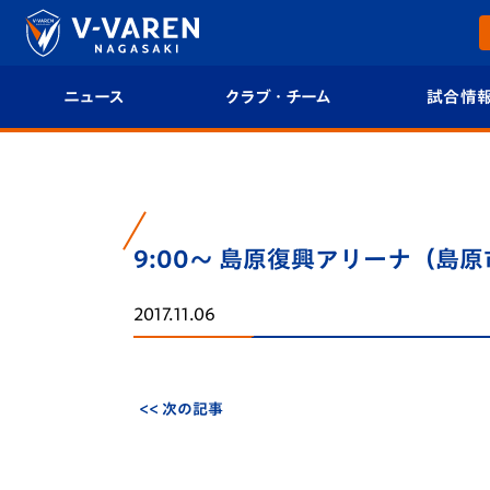
ニュース
クラブ・チーム
試合情
すべて
クラブプロフィール
試合日程/結果
トップチーム
フィロソフィー
試合情報
9:00～ 島原復興アリーナ（島原
クラブ
クラブ概要
順位表
2017.11.06
試合情報
エンブレム紹介
U-21 Jリーグ
ファンクラブ
選手プロフィール
フォトギャラ
<< 次の記事
チケット
スタッフプロフィール
スタジアムグ