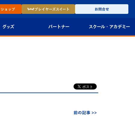
ン
ショップ
プレイヤーズ
スイート
お問合せ
グッズ
パートナー
スクール・
アカデミー
インショップ
パートナー企業一覧
アカデミー
-27ユニフォー
パートナー募集
U-18
法人限定 VIP BOX
U-15
報
U-12
スクール
前の記事 >>