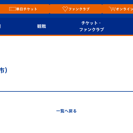
単日チケット
ファンクラブ
オンライ
チケット・
報
観戦
ファンクラブ
観戦ルール
チケット
オンラ
はじめての観戦ガイ
シーズンシート
2026
ド
ム
市）
プレイヤーズスイート
Revive Team
店舗情
関連
V-LOVERS（ファン
スタジアムへのアク
クラブ）
セス
リー
一覧へ戻る
ヴィヴィくんの長崎
ルメ
おもてなしガイド