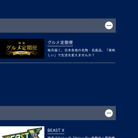
グルメ定期便
毎月届く、日本各地の名物・名産品。「美味
しい」で生活を変えませんか？
BEAST X
麻雀プロリーグ「Mリーグ」参戦中！最新情