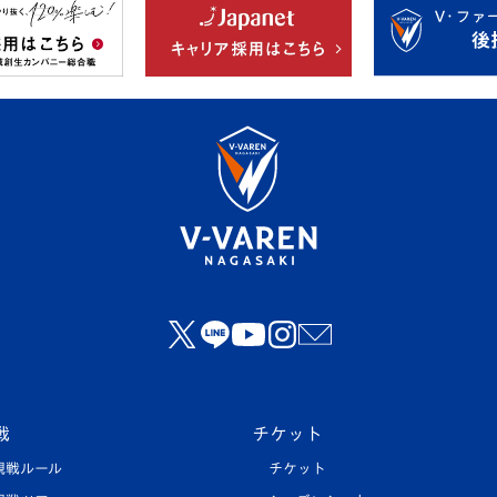
戦
チケット
観戦ルール
チケット