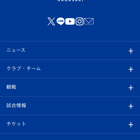
ニュース
すべて
クラブ・チーム
トップチーム
クラブプロフィール
観戦
クラブ
フィロソフィー
観戦ルール
試合情報
試合情報
クラブ概要
観戦ツアー
試合日程/結果
チケット
ファンクラブ
エンブレム紹介
はじめての観戦ガイド
順位表