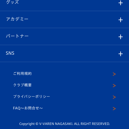
チケット
グッズ
チケット
選手プロフィール
Revive Team
フォトギャラリー
シーズンシート
オンラインショップ
アカデミー
イベント
スタッフプロフィール
スタジアムへのアクセス
スタジアムグルメ
V-LOVERS（ファンクラブ）
2026-27ユニフォーム
メディア
育成からのお知らせ
パートナー
マスコット紹介
ヴィヴィくんの長崎おもてなしガイド
はじめての観戦ガイド
プレイヤーズスイート
店舗情報
グッズ
アカデミー
チームスケジュール
V-EXPRESS
パートナー企業一覧
SNS
（ユニフォーム入場）
ホームタウン
U-18
クラブハウス（練習場）
パートナー募集
公式Twitter
ご利用規約
アカデミー
U-15
応援メディア
法人限定 VIP BOX
ヴィヴィくんインスタグラム
クラブ概要
スクール
U-12
メディア出演情報
プライバシーポリシー
公式LINE＠
スクール
FAQ〜お問合せ〜
平和祈念活動
Youtube公式チャンネル
ホームタウン活動
Copyright © V-VAREN NAGASAKI. ALL RIGHT RESERVED.