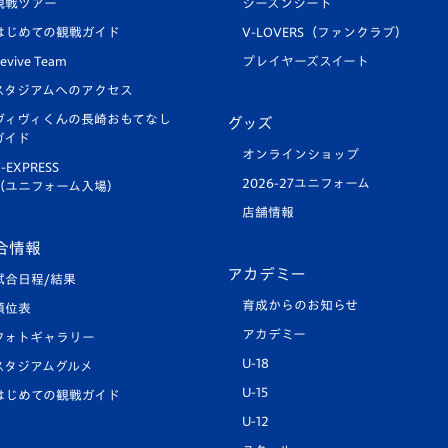
観戦ツアー
シーズンシート
はじめての観戦ガイド
V-LOVERS（ファンクラブ）
evive Team
プレイヤーズスイート
スタジアムへのアクセス
ヴィヴィくんの長崎おもてなし
グッズ
ガイド
オンラインショップ
-EXPRESS
2026-27ユニフォーム
（ユニフォーム入場）
店舗情報
合情報
アカデミー
試合日程/結果
育成からのお知らせ
順位表
アカデミー
フォトギャラリー
U-18
スタジアムグルメ
U-15
はじめての観戦ガイド
U-12