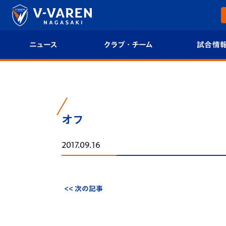
ニュース
クラブ・チーム
試合情
すべて
クラブプロフィール
試合日程/結果
トップチーム
フィロソフィー
試合情報
オフ
クラブ
クラブ概要
順位表
2017.09.16
試合情報
エンブレム紹介
U-21 Jリーグ
ファンクラブ
選手プロフィール
フォトギャラ
<< 次の記事
チケット
スタッフプロフィール
スタジアムグ