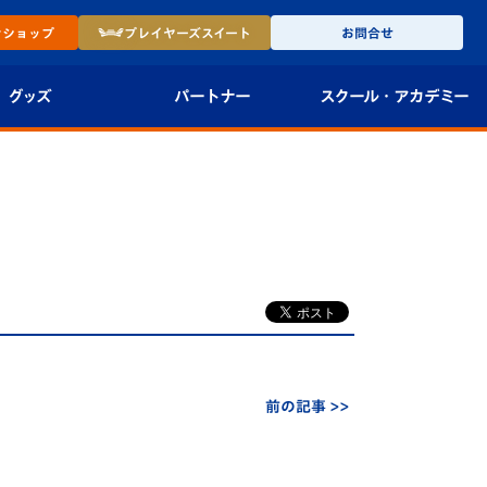
ン
ショップ
プレイヤーズ
スイート
お問合せ
グッズ
パートナー
スクール・
アカデミー
インショップ
パートナー企業一覧
アカデミー
-27ユニフォー
パートナー募集
U-18
法人限定 VIP BOX
U-15
報
U-12
スクール
前の記事 >>