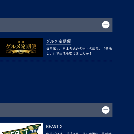
グルメ定期便
毎月届く、日本各地の名物・名産品。「美味
しい」で生活を変えませんか？
BEAST X
麻雀プロリーグ「Mリーグ」参戦中！最新情