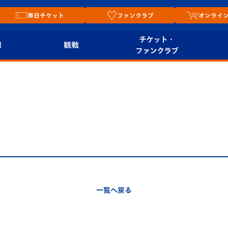
単日チケット
ファンクラブ
オンライ
チケット・
報
観戦
ファンクラブ
観戦ルール
チケット
オンラ
はじめての観戦ガイ
シーズンシート
2026
ド
ム
プレイヤーズスイート
Revive Team
店舗情
関連
V-LOVERS（ファン
スタジアムへのアク
クラブ）
セス
リー
一覧へ戻る
ヴィヴィくんの長崎
ルメ
おもてなしガイド