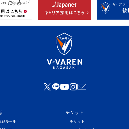
戦
チケット
観戦ルール
チケット