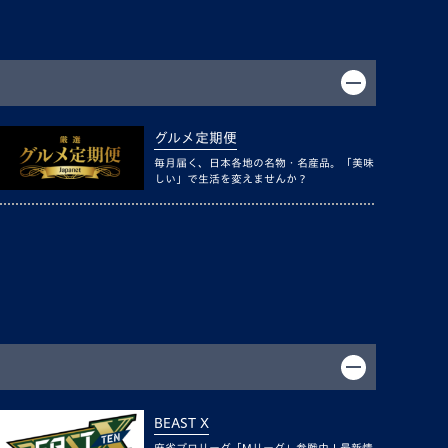
グルメ定期便
毎月届く、日本各地の名物・名産品。「美味
しい」で生活を変えませんか？
BEAST X
麻雀プロリーグ「Mリーグ」参戦中！最新情