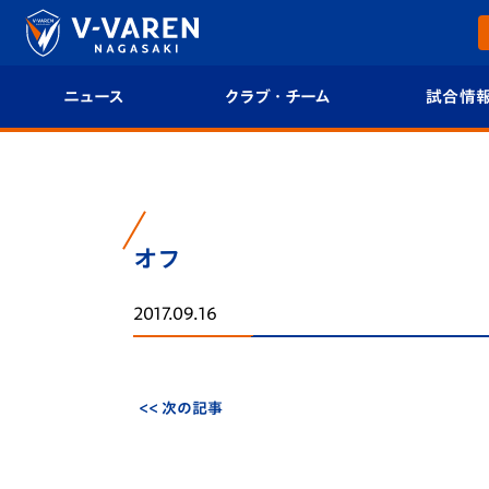
ニュース
クラブ・チーム
試合情
すべて
クラブプロフィール
試合日程/結果
トップチーム
フィロソフィー
試合情報
オフ
クラブ
クラブ概要
順位表
2017.09.16
試合情報
エンブレム紹介
U-21 Jリーグ
ファンクラブ
選手プロフィール
フォトギャラ
<< 次の記事
チケット
スタッフプロフィール
スタジアムグ