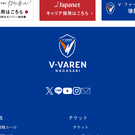
戦
チケット
観戦ルール
チケット