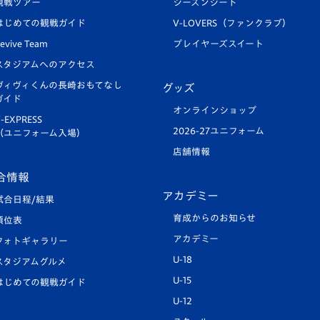
観戦ツアー
シーズンシート
はじめての観戦ガイド
V-LOVERS（ファンクラブ）
evive Team
プレイヤーズスイート
スタジアムへのアクセス
ヴィヴィくんの長崎おもてなし
グッズ
ガイド
オンラインショップ
-EXPRESS
2026-27ユニフォーム
（ユニフォーム入場）
店舗情報
合情報
アカデミー
試合日程/結果
育成からのお知らせ
順位表
アカデミー
フォトギャラリー
U-18
スタジアムグルメ
U-15
はじめての観戦ガイド
U-12