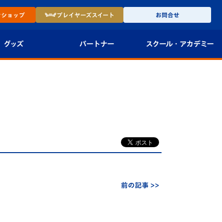
ン
ショップ
プレイヤーズ
スイート
お問合せ
グッズ
パートナー
スクール・
アカデミー
インショップ
パートナー企業一覧
アカデミー
-27ユニフォー
パートナー募集
U-18
法人限定 VIP BOX
U-15
報
U-12
スクール
前の記事 >>