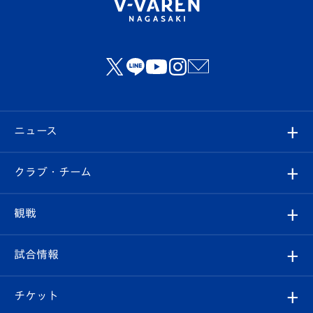
ニュース
すべて
クラブ・チーム
トップチーム
クラブプロフィール
観戦
クラブ
フィロソフィー
観戦ルール
試合情報
試合情報
クラブ概要
観戦ツアー
試合日程/結果
チケット
ファンクラブ