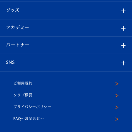
エンブレム紹介
はじめての観戦ガイド
順位表
チケット
グッズ
チケット
選手プロフィール
Revive Team
フォトギャラリー
シーズンシート
オンラインショップ
アカデミー
イベント
スタッフプロフィール
スタジアムへのアクセス
スタジアムグルメ
V-LOVERS（ファンクラブ）
2026-27ユニフォーム
メディア
育成からのお知らせ
パートナー
マスコット紹介
ヴィヴィくんの長崎おもてなしガイド
はじめての観戦ガイド
プレイヤーズスイート
店舗情報
グッズ
アカデミー
チームスケジュール
V-EXPRESS
パートナー企業一覧
SNS
（ユニフォーム入場）
ホームタウン
U-18
クラブハウス（練習場）
パートナー募集
公式Twitter
ご利用規約
アカデミー
U-15
応援メディア
法人限定 VIP BOX
ヴィヴィくんインスタグラム
クラブ概要
スクール
U-12
メディア出演情報
プライバシーポリシー
公式LINE＠
スクール
FAQ〜お問合せ〜
平和祈念活動
Youtube公式チャンネル