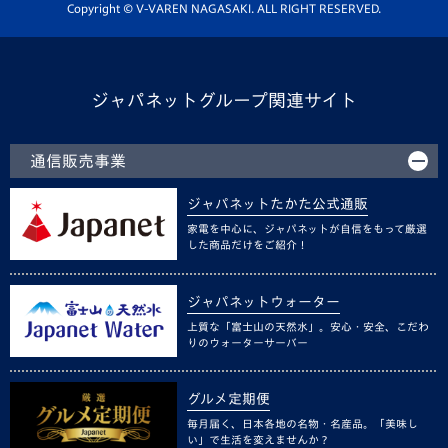
ホームタウン活動
Copyright © V-VAREN NAGASAKI. ALL RIGHT RESERVED.
ジャパネットグループ関連サイト
通信販売事業
ジャパネットたかた公式通販
家電を中心に、ジャパネットが自信をもって厳選
した商品だけをご紹介！
ジャパネットウォーター
上質な「富士山の天然水」。安心・安全、こだわ
りのウォーターサーバー
グルメ定期便
毎月届く、日本各地の名物・名産品。「美味し
い」で生活を変えませんか？