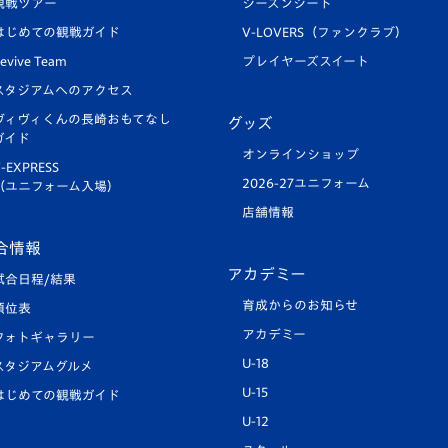
観戦ツアー
シーズンシート
はじめての観戦ガイド
V-LOVERS（ファンクラブ）
evive Team
プレイヤーズスイート
スタジアムへのアクセス
ヴィヴィくんの長崎おもてなし
グッズ
ガイド
オンラインショップ
-EXPRESS
2026-27ユニフォーム
（ユニフォーム入場）
店舗情報
合情報
アカデミー
試合日程/結果
育成からのお知らせ
順位表
アカデミー
フォトギャラリー
U-18
スタジアムグルメ
U-15
はじめての観戦ガイド
U-12