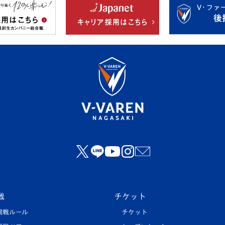
戦
チケット
観戦ルール
チケット