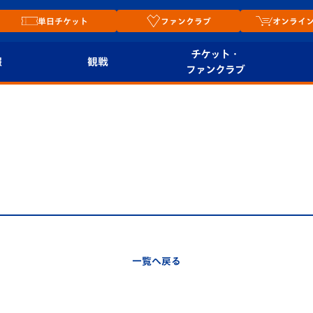
単日チケット
ファンクラブ
オンライ
チケット・
報
観戦
ファンクラブ
観戦ルール
チケット
オンラ
はじめての観戦ガイ
シーズンシート
2026
ド
ム
プレイヤーズスイート
Revive Team
店舗情
関連
V-LOVERS（ファン
スタジアムへのアク
クラブ）
セス
リー
一覧へ戻る
ヴィヴィくんの長崎
ルメ
おもてなしガイド