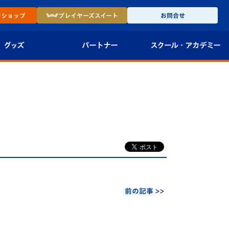
ン
ショップ
プレイヤーズ
スイート
お問合せ
グッズ
パートナー
スクール・
アカデミー
インショップ
パートナー企業一覧
アカデミー
-27ユニフォー
パートナー募集
U-18
法人限定 VIP BOX
U-15
報
U-12
スクール
前の記事 >>