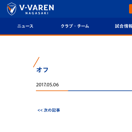
ニュース
クラブ・チーム
試合情
すべて
クラブプロフィール
試合日程/結果
トップチーム
フィロソフィー
試合情報
オフ
クラブ
クラブ概要
順位表
2017.05.06
試合情報
エンブレム紹介
U-21 Jリーグ
ファンクラブ
選手プロフィール
フォトギャラ
<< 次の記事
チケット
スタッフプロフィール
スタジアムグ