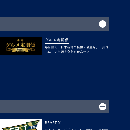
グルメ定期便
毎月届く、日本各地の名物・名産品。「美味
しい」で生活を変えませんか？
BEAST X
麻雀プロリーグ「Mリーグ」参戦中！最新情