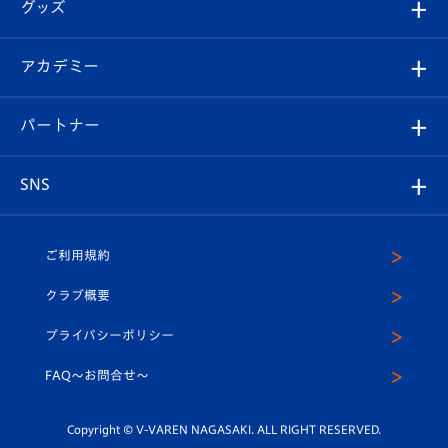
チケット
グッズ
チケット
選手プロフィール
Revive Team
フォトギャラリー
シーズンシート
オンラインショップ
アカデミー
イベント
スタッフプロフィール
スタジアムへのアクセス
スタジアムグルメ
V-LOVERS（ファンクラブ）
2026-27ユニフォーム
メディア
育成からのお知らせ
パートナー
マスコット紹介
ヴィヴィくんの長崎おもてなしガイド
はじめての観戦ガイド
プレイヤーズスイート
店舗情報
グッズ
アカデミー
チームスケジュール
V-EXPRESS
パートナー企業一覧
SNS
（ユニフォーム入場）
ホームタウン
U-18
クラブハウス（練習場）
パートナー募集
公式Twitter
ご利用規約
アカデミー
U-15
応援メディア
法人限定 VIP BOX
ヴィヴィくんインスタグラム
クラブ概要
スクール
U-12
メディア出演情報
プライバシーポリシー
公式LINE＠
スクール
FAQ〜お問合せ〜
平和祈念活動
Youtube公式チャンネル
ホームタウン活動
Copyright © V-VAREN NAGASAKI. ALL RIGHT RESERVED.