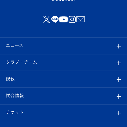
ニュース
すべて
クラブ・チーム
トップチーム
クラブプロフィール
観戦
クラブ
フィロソフィー
観戦ルール
試合情報
試合情報
クラブ概要
観戦ツアー
試合日程/結果
チケット
ファンクラブ
エンブレム紹介
はじめての観戦ガイド
順位表