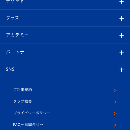
チケット
ファンクラブ
エンブレム紹介
はじめての観戦ガイド
順位表
チケット
グッズ
チケット
選手プロフィール
Revive Team
フォトギャラリー
シーズンシート
オンラインショップ
アカデミー
イベント
スタッフプロフィール
スタジアムへのアクセス
スタジアムグルメ
V-LOVERS（ファンクラブ）
2026-27ユニフォーム
メディア
育成からのお知らせ
パートナー
マスコット紹介
ヴィヴィくんの長崎おもてなしガイド
はじめての観戦ガイド
プレイヤーズスイート
店舗情報
グッズ
アカデミー
チームスケジュール
V-EXPRESS
パートナー企業一覧
SNS
（ユニフォーム入場）
ホームタウン
U-18
クラブハウス（練習場）
パートナー募集
公式Twitter
ご利用規約
アカデミー
U-15
応援メディア
法人限定 VIP BOX
ヴィヴィくんインスタグラム
クラブ概要
スクール
U-12
メディア出演情報
プライバシーポリシー
公式LINE＠
スクール
FAQ〜お問合せ〜
平和祈念活動
Youtube公式チャンネル