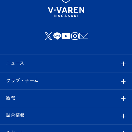
ニュース
すべて
クラブ・チーム
トップチーム
クラブプロフィール
観戦
クラブ
フィロソフィー
観戦ルール
試合情報
試合情報
クラブ概要
観戦ツアー
試合日程/結果