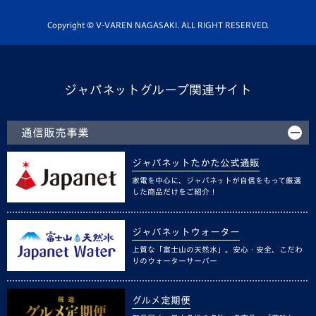
ホームタウン活動
Copyright © V-VAREN NAGASAKI. ALL RIGHT RESERVED.
ジャパネットグループ関連サイト
通信販売事業
ジャパネットたかた公式通販
家電を中心に、ジャパネットが自信をもって厳選
した商品だけをご紹介！
ジャパネットウォーター
上質な「富士山の天然水」。安心・安全、こだわ
りのウォーターサーバー
グルメ定期便