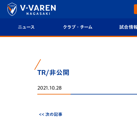
ニュース
クラブ・チーム
試合情
すべて
クラブプロフィール
試合日程/結果
トップチーム
フィロソフィー
試合情報
TR/非公開
クラブ
クラブ概要
順位表
2021.10.28
試合情報
エンブレム紹介
U-21 Jリーグ
ファンクラブ
選手プロフィール
フォトギャラ
<< 次の記事
チケット
スタッフプロフィール
スタジアムグ