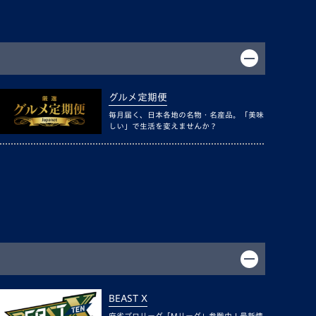
グルメ定期便
毎月届く、日本各地の名物・名産品。「美味
しい」で生活を変えませんか？
BEAST X
麻雀プロリーグ「Mリーグ」参戦中！最新情