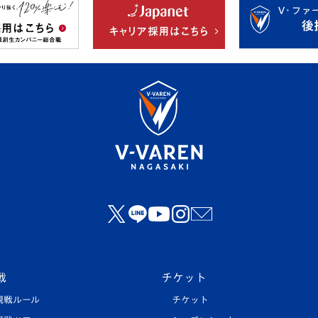
戦
チケット
観戦ルール
チケット