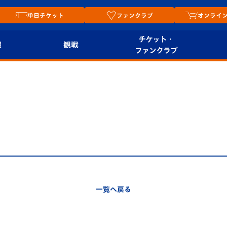
単日チケット
ファンクラブ
オンライ
チケット・
報
観戦
ファンクラブ
観戦ルール
チケット
オンラ
はじめての観戦ガイ
シーズンシート
2026
ド
ム
プレイヤーズスイート
Revive Team
店舗情
関連
V-LOVERS（ファン
スタジアムへのアク
クラブ）
セス
リー
一覧へ戻る
ヴィヴィくんの長崎
ルメ
おもてなしガイド