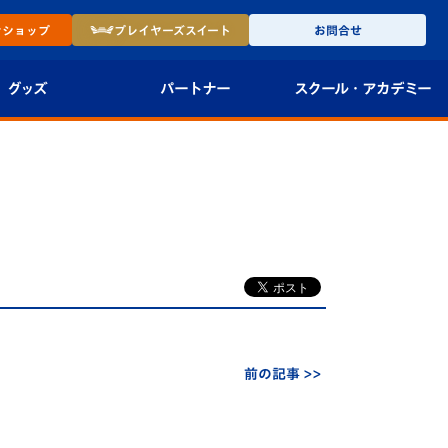
ン
ショップ
プレイヤーズ
スイート
お問合せ
グッズ
パートナー
スクール・
アカデミー
インショップ
パートナー企業一覧
アカデミー
-27ユニフォー
パートナー募集
U-18
法人限定 VIP BOX
U-15
報
U-12
スクール
前の記事 >>