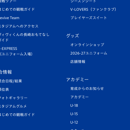
観戦ツアー
シーズンシート
はじめての観戦ガイド
V-LOVERS（ファンクラブ）
evive Team
プレイヤーズスイート
スタジアムへのアクセス
ヴィヴィくんの長崎おもてなし
グッズ
ガイド
オンラインショップ
-EXPRESS
2026-27ユニフォーム
（ユニフォーム入場）
店舗情報
合情報
アカデミー
試合日程/結果
育成からのお知らせ
順位表
アカデミー
フォトギャラリー
U-18
スタジアムグルメ
U-15
はじめての観戦ガイド
U-12