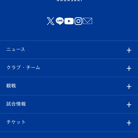
ニュース
すべて
クラブ・チーム
トップチーム
クラブプロフィール
観戦
クラブ
フィロソフィー
観戦ルール
試合情報
試合情報
クラブ概要
観戦ツアー
試合日程/結果
チケット
ファンクラブ
エンブレム紹介
はじめての観戦ガイド
順位表