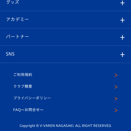
チケット
グッズ
チケット
選手プロフィール
Revive Team
フォトギャラリー
シーズンシート
オンラインショップ
アカデミー
イベント
スタッフプロフィール
スタジアムへのアクセス
スタジアムグルメ
V-LOVERS（ファンクラブ）
2026-27ユニフォーム
メディア
育成からのお知らせ
パートナー
マスコット紹介
ヴィヴィくんの長崎おもてなしガイド
はじめての観戦ガイド
プレイヤーズスイート
店舗情報
グッズ
アカデミー
チームスケジュール
V-EXPRESS
パートナー企業一覧
SNS
（ユニフォーム入場）
ホームタウン
U-18
クラブハウス（練習場）
パートナー募集
公式Twitter
ご利用規約
アカデミー
U-15
応援メディア
法人限定 VIP BOX
ヴィヴィくんインスタグラム
クラブ概要
スクール
U-12
メディア出演情報
プライバシーポリシー
公式LINE＠
スクール
FAQ〜お問合せ〜
平和祈念活動
Youtube公式チャンネル
ホームタウン活動
Copyright © V-VAREN NAGASAKI. ALL RIGHT RESERVED.