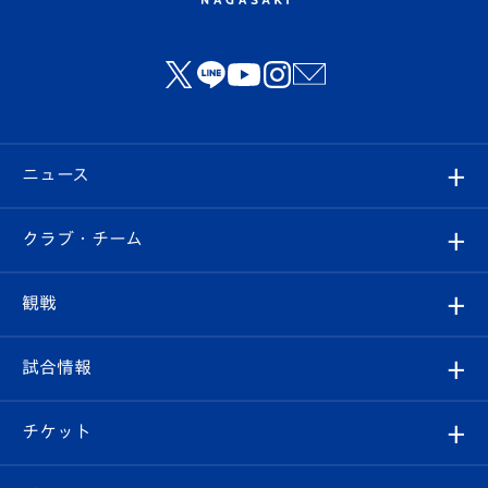
ニュース
すべて
クラブ・チーム
トップチーム
クラブプロフィール
観戦
クラブ
フィロソフィー
観戦ルール
試合情報
試合情報
クラブ概要
観戦ツアー
試合日程/結果
チケット
ファンクラブ
エンブレム紹介
はじめての観戦ガイド
順位表