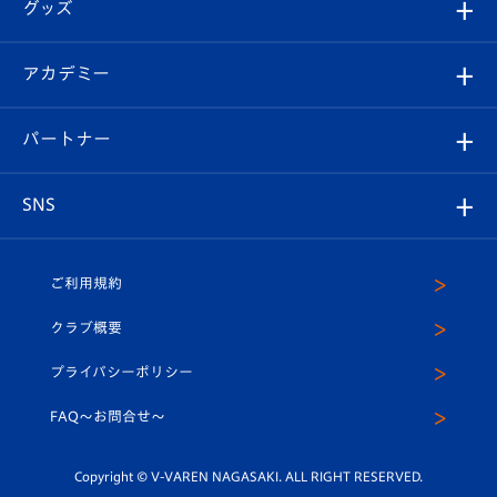
チケット
グッズ
チケット
選手プロフィール
Revive Team
フォトギャラリー
シーズンシート
オンラインショップ
アカデミー
イベント
スタッフプロフィール
スタジアムへのアクセス
スタジアムグルメ
V-LOVERS（ファンクラブ）
2026-27ユニフォーム
メディア
育成からのお知らせ
パートナー
マスコット紹介
ヴィヴィくんの長崎おもてなしガイド
はじめての観戦ガイド
プレイヤーズスイート
店舗情報
グッズ
アカデミー
チームスケジュール
V-EXPRESS
パートナー企業一覧
SNS
（ユニフォーム入場）
ホームタウン
U-18
クラブハウス（練習場）
パートナー募集
公式Twitter
ご利用規約
アカデミー
U-15
応援メディア
法人限定 VIP BOX
ヴィヴィくんインスタグラム
クラブ概要
スクール
U-12
メディア出演情報
プライバシーポリシー
公式LINE＠
スクール
FAQ〜お問合せ〜
平和祈念活動
Youtube公式チャンネル
ホームタウン活動
Copyright © V-VAREN NAGASAKI. ALL RIGHT RESERVED.