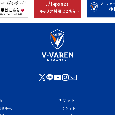
戦
チケット
観戦ルール
チケット