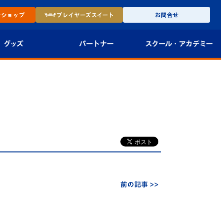
ン
ショップ
プレイヤーズ
スイート
お問合せ
グッズ
パートナー
スクール・
アカデミー
インショップ
パートナー企業一覧
アカデミー
-27ユニフォー
パートナー募集
U-18
法人限定 VIP BOX
U-15
報
U-12
スクール
前の記事 >>