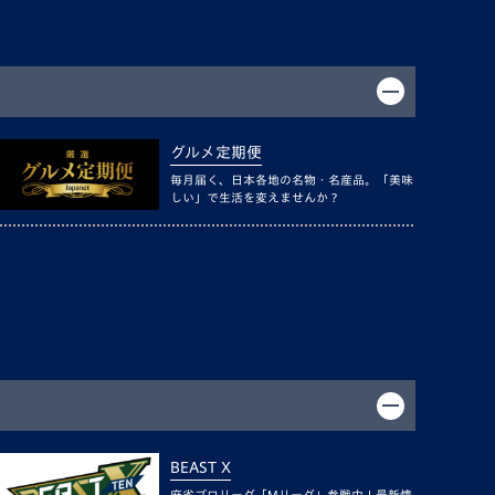
グルメ定期便
毎月届く、日本各地の名物・名産品。「美味
しい」で生活を変えませんか？
BEAST X
麻雀プロリーグ「Mリーグ」参戦中！最新情