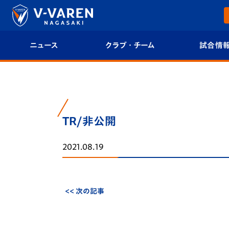
ニュース
クラブ・チーム
試合情
すべて
クラブプロフィール
試合日程/結果
トップチーム
フィロソフィー
試合情報
TR/非公開
クラブ
クラブ概要
順位表
2021.08.19
試合情報
エンブレム紹介
U-21 Jリーグ
ファンクラブ
選手プロフィール
フォトギャラ
<< 次の記事
チケット
スタッフプロフィール
スタジアムグ