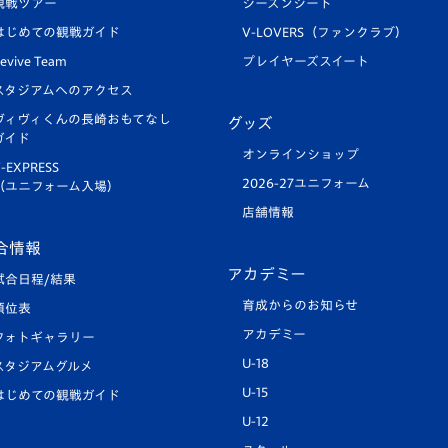
観戦ツアー
シーズンシート
はじめての観戦ガイド
V-LOVERS（ファンクラブ）
evive Team
プレイヤーズスイート
スタジアムへのアクセス
ヴィヴィくんの長崎おもてなし
グッズ
ガイド
オンラインショップ
-EXPRESS
2026-27ユニフォーム
（ユニフォーム入場）
店舗情報
合情報
アカデミー
試合日程/結果
育成からのお知らせ
順位表
アカデミー
フォトギャラリー
U-18
スタジアムグルメ
U-15
はじめての観戦ガイド
U-12