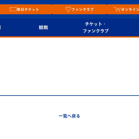
単日チケット
ファンクラブ
オンライ
チケット・
報
観戦
ファンクラブ
観戦ルール
チケット
オンラ
はじめての観戦ガイ
シーズンシート
2026
ド
ム
プレイヤーズスイート
Revive Team
店舗情
関連
V-LOVERS（ファン
スタジアムへのアク
クラブ）
セス
リー
一覧へ戻る
ヴィヴィくんの長崎
ルメ
おもてなしガイド