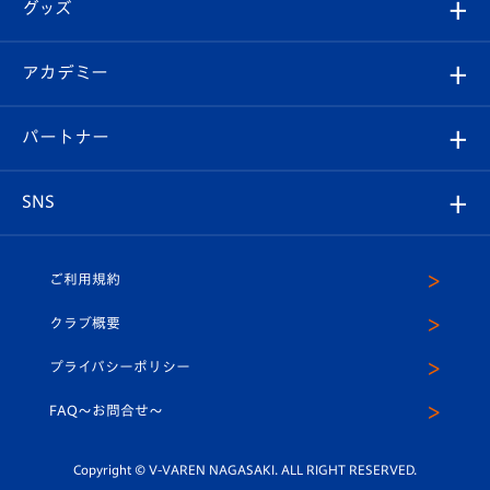
チケット
グッズ
チケット
選手プロフィール
Revive Team
フォトギャラリー
シーズンシート
オンラインショップ
アカデミー
イベント
スタッフプロフィール
スタジアムへのアクセス
スタジアムグルメ
V-LOVERS（ファンクラブ）
2026-27ユニフォーム
メディア
育成からのお知らせ
パートナー
マスコット紹介
ヴィヴィくんの長崎おもてなしガイド
はじめての観戦ガイド
プレイヤーズスイート
店舗情報
グッズ
アカデミー
チームスケジュール
V-EXPRESS
パートナー企業一覧
SNS
（ユニフォーム入場）
ホームタウン
U-18
クラブハウス（練習場）
パートナー募集
公式Twitter
ご利用規約
アカデミー
U-15
応援メディア
法人限定 VIP BOX
ヴィヴィくんインスタグラム
クラブ概要
スクール
U-12
メディア出演情報
プライバシーポリシー
公式LINE＠
スクール
FAQ〜お問合せ〜
平和祈念活動
Youtube公式チャンネル
ホームタウン活動
Copyright © V-VAREN NAGASAKI. ALL RIGHT RESERVED.