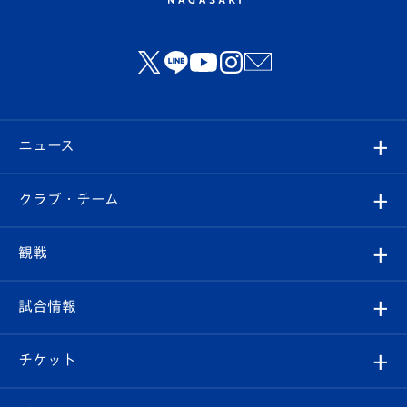
ニュース
すべて
クラブ・チーム
トップチーム
クラブプロフィール
観戦
クラブ
フィロソフィー
観戦ルール
試合情報
試合情報
クラブ概要
観戦ツアー
試合日程/結果
チケット
ファンクラブ
エンブレム紹介
はじめての観戦ガイド
順位表