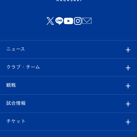
ニュース
すべて
クラブ・チーム
トップチーム
クラブプロフィール
観戦
クラブ
フィロソフィー
観戦ルール
試合情報
試合情報
クラブ概要
観戦ツアー
試合日程/結果
チケット
ファンクラブ
エンブレム紹介
はじめての観戦ガイド
順位表