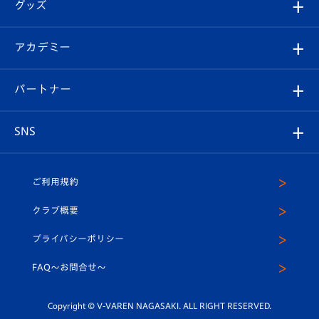
チケット
グッズ
チケット
選手プロフィール
Revive Team
フォトギャラリー
シーズンシート
オンラインショップ
アカデミー
イベント
スタッフプロフィール
スタジアムへのアクセス
スタジアムグルメ
V-LOVERS（ファンクラブ）
2026-27ユニフォーム
メディア
育成からのお知らせ
パートナー
マスコット紹介
ヴィヴィくんの長崎おもてなしガイド
はじめての観戦ガイド
プレイヤーズスイート
店舗情報
グッズ
アカデミー
チームスケジュール
V-EXPRESS
パートナー企業一覧
SNS
（ユニフォーム入場）
ホームタウン
U-18
クラブハウス（練習場）
パートナー募集
公式Twitter
ご利用規約
アカデミー
U-15
応援メディア
法人限定 VIP BOX
ヴィヴィくんインスタグラム
クラブ概要
スクール
U-12
メディア出演情報
プライバシーポリシー
公式LINE＠
スクール
FAQ〜お問合せ〜
平和祈念活動
Youtube公式チャンネル
ホームタウン活動
Copyright © V-VAREN NAGASAKI. ALL RIGHT RESERVED.