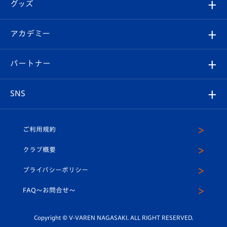
チケット
グッズ
チケット
選手プロフィール
Revive Team
フォトギャラリー
シーズンシート
オンラインショップ
アカデミー
イベント
スタッフプロフィール
スタジアムへのアクセス
スタジアムグルメ
V-LOVERS（ファンクラブ）
2026-27ユニフォーム
メディア
育成からのお知らせ
パートナー
マスコット紹介
ヴィヴィくんの長崎おもてなしガイド
はじめての観戦ガイド
プレイヤーズスイート
店舗情報
グッズ
アカデミー
チームスケジュール
V-EXPRESS
パートナー企業一覧
SNS
（ユニフォーム入場）
ホームタウン
U-18
クラブハウス（練習場）
パートナー募集
公式Twitter
ご利用規約
アカデミー
U-15
応援メディア
法人限定 VIP BOX
ヴィヴィくんインスタグラム
クラブ概要
スクール
U-12
メディア出演情報
プライバシーポリシー
公式LINE＠
スクール
FAQ〜お問合せ〜
平和祈念活動
Youtube公式チャンネル
ホームタウン活動
Copyright © V-VAREN NAGASAKI. ALL RIGHT RESERVED.