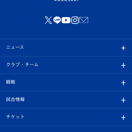
ニュース
すべて
クラブ・チーム
トップチーム
クラブプロフィール
観戦
クラブ
フィロソフィー
観戦ルール
試合情報
試合情報
クラブ概要
観戦ツアー
試合日程/結果
チケット
ファンクラブ
エンブレム紹介
はじめての観戦ガイド
順位表