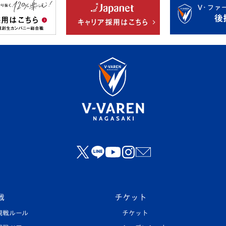
戦
チケット
観戦ルール
チケット