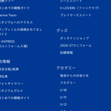
観戦ツアー
シーズンシート
はじめての観戦ガイド
V-LOVERS（ファンクラブ）
evive Team
プレイヤーズスイート
スタジアムへのアクセス
ヴィヴィくんの長崎おもてなし
グッズ
ガイド
オンラインショップ
-EXPRESS
2026-27ユニフォーム
（ユニフォーム入場）
店舗情報
合情報
アカデミー
試合日程/結果
育成からのお知らせ
順位表
アカデミー
フォトギャラリー
U-18
スタジアムグルメ
U-15
はじめての観戦ガイド
U-12