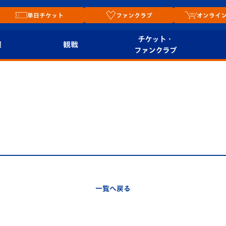
単日チケット
ファンクラブ
オンライ
チケット・
報
観戦
ファンクラブ
観戦ルール
チケット
オンラ
はじめての観戦ガイ
シーズンシート
2026
ド
ム
プレイヤーズスイート
Revive Team
店舗情
関連
V-LOVERS（ファン
スタジアムへのアク
クラブ）
セス
リー
一覧へ戻る
ヴィヴィくんの長崎
ルメ
おもてなしガイド