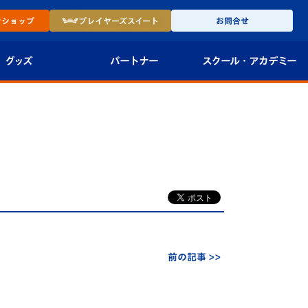
ン
ショップ
プレイヤーズ
スイート
お問合せ
グッズ
パートナー
スクール・
アカデミー
インショップ
パートナー企業一覧
アカデミー
-27ユニフォー
パートナー募集
U-18
法人限定 VIP BOX
U-15
報
U-12
スクール
前の記事 >>