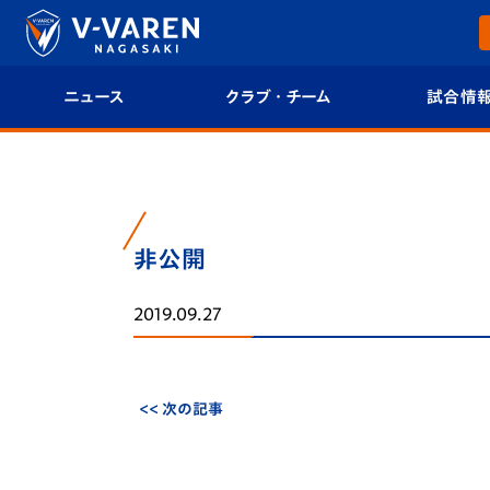
ニュース
クラブ・チーム
試合情
すべて
クラブプロフィール
試合日程/結果
トップチーム
フィロソフィー
試合情報
非公開
クラブ
クラブ概要
順位表
2019.09.27
試合情報
エンブレム紹介
U-21 Jリーグ
ファンクラブ
選手プロフィール
フォトギャラ
<< 次の記事
チケット
スタッフプロフィール
スタジアムグ