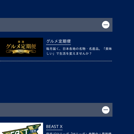
グルメ定期便
毎月届く、日本各地の名物・名産品。「美味
しい」で生活を変えませんか？
BEAST X
麻雀プロリーグ「Mリーグ」参戦中！最新情