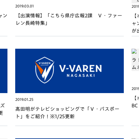
V-EXPRESS（ユニフ
2019.03.01
201
ォーム入場）
ャン
【出演情報】「こちら県庁広報2課 Ｖ・ファー
【
レン長崎特集」
ャ
が
2019
【
2019.01.25
B
ーズ
髙田明がテレビショッピングで「Ｖ・パスポー
更
ト」をご紹介！※1/25更新