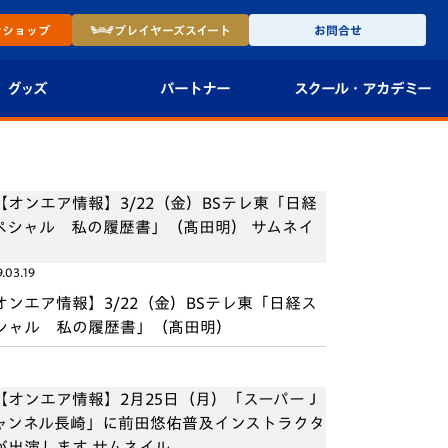
ン
ショップ
プレイヤーズ
スイート
お問合せ
グッズ
パートナー
スクール・
アカデミー
インショップ
パートナー企業一覧
アカデミー
-27ユニフォー
パートナー募集
U-18
法人限定 VIP BOX
U-15
報
.03.19
U-12
オンエア情報】3/22（金）BSテレ東「日経ス
シャル 私の履歴書」（髙田明）
スクール