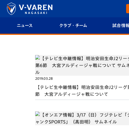
ニュース
クラブ・チーム
試合情
すべて
クラブプロフィール
試合日程/結果
トップチーム
フィロソフィー
試合情報
クラブ
クラブ概要
順位表
2019.03.28
試合情報
エンブレム紹介
U-21 Jリーグ
【テレビ生中継情報】明治安田生命J2リーグ
節 大宮アルディージャ戦について
ファンクラブ
選手プロフィール
フォトギャラ
チケット
スタッフプロフィール
スタジアムグ