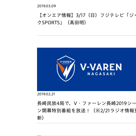
イベント
マスコット紹介
2019.03.09
【オンエア情報】3/17（日）フジテレビ「ジ
メディア
チームスケジュール
クSPORTS」（髙田明）
グッズ
クラブハウス（練習
場）
ホームタウン
応援メディア
アカデミー
平和祈念活動
スクール
ホームタウン活動
2019.02.21
長崎民放4局で、V・ファーレン長崎2019シ
ン開幕特別番組を放送！（※2/21ラジオ情報
新）