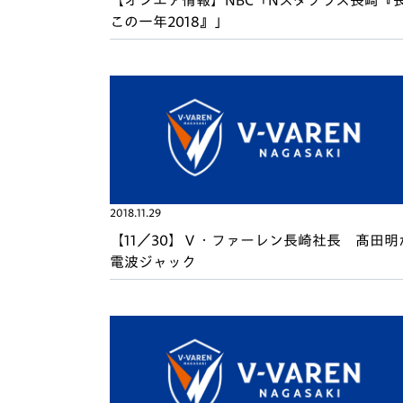
【オンエア情報】NBC「Nスタプラス長崎『
この一年2018』」
2018.11.29
【11／30】Ｖ・ファーレン長崎社長 髙田明
電波ジャック