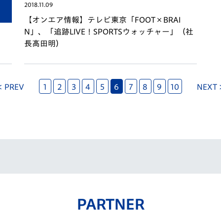
2018.11.09
【オンエア情報】テレビ東京「FOOT×BRAI
N」、「追跡LIVE！SPORTSウォッチャー」（社
」
長髙田明）
< PREV
1
2
3
4
5
6
7
8
9
10
NEXT 
PARTNER