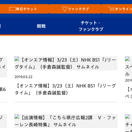
単日チケット
ファンクラブ
オンライ
チケット・
報
観戦
ファンクラブ
観戦ルール
チケット
オンラ
はじめての観戦ガイ
シーズンシート
2026
ド
ム
プレイヤーズスイート
2019.03.22
Revive Team
店舗情
2019
【オンエア情報】3/23（土）NHK BS1「Jリーグ
関連
V-LOVERS（ファン
第6
【
タイム」（手倉森誠監督）
スタジアムへのアク
クラブ）
ペ
セス
リー
ヴィヴィくんの長崎
ルメ
おもてなしガイド