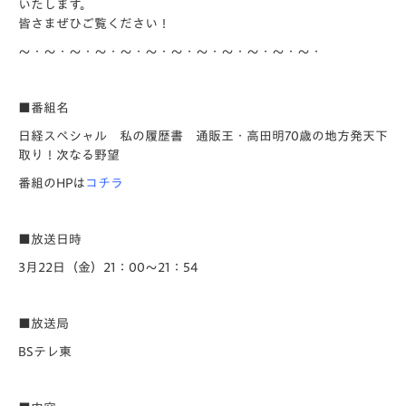
いたします。
皆さまぜひご覧ください！
～・～・～・～・～・～・～・～・～・～・～・～・
■番組名
日経スペシャル 私の履歴書 通販王・高田明70歳の地方発天下
取り！次なる野望
番組のHPは
コチラ
■放送日時
3月22日（金）21：00～21：54
■放送局
BSテレ東