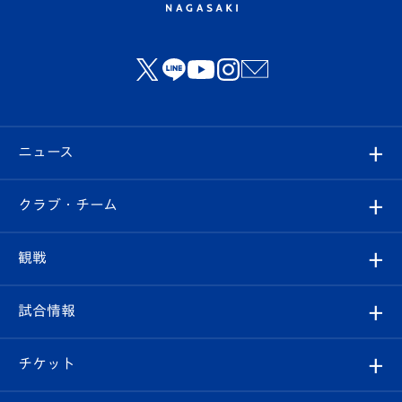
ニュース
すべて
クラブ・チーム
トップチーム
クラブプロフィール
観戦
クラブ
フィロソフィー
観戦ルール
試合情報
試合情報
クラブ概要
観戦ツアー
試合日程/結果
チケット
ファンクラブ
エンブレム紹介
はじめての観戦ガイド