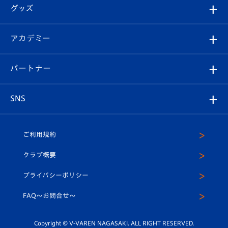
順位表
チケット
グッズ
チケット
選手プロフィール
Revive Team
フォトギャラリー
シーズンシート
オンラインショップ
アカデミー
イベント
スタッフプロフィール
スタジアムへのアクセス
スタジアムグルメ
V-LOVERS（ファンクラブ）
2026-27ユニフォーム
メディア
育成からのお知らせ
パートナー
マスコット紹介
ヴィヴィくんの長崎おもてなしガイド
はじめての観戦ガイド
プレイヤーズスイート
店舗情報
グッズ
アカデミー
チームスケジュール
V-EXPRESS
パートナー企業一覧
SNS
（ユニフォーム入場）
ホームタウン
U-18
クラブハウス（練習場）
パートナー募集
公式Twitter
ご利用規約
アカデミー
U-15
応援メディア
法人限定 VIP BOX
ヴィヴィくんインスタグラム
クラブ概要
スクール
U-12
メディア出演情報
プライバシーポリシー
公式LINE＠
スクール
FAQ〜お問合せ〜
平和祈念活動
Youtube公式チャンネル
ホームタウン活動
Copyright © V-VAREN NAGASAKI. ALL RIGHT RESERVED.