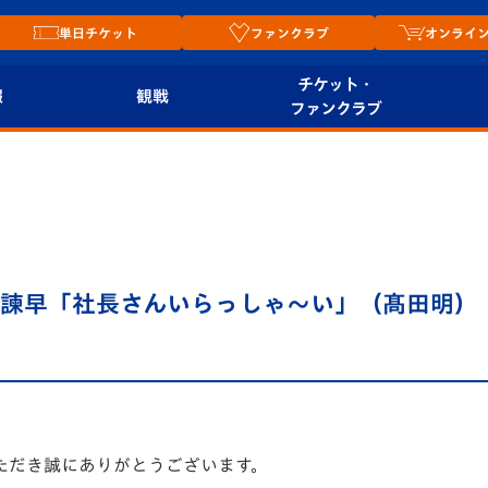
単日チケット
ファンクラブ
オンライ
チケット・
報
観戦
ファンクラブ
観戦ルール
チケット
オンラ
はじめての観戦ガイ
シーズンシート
2026
ド
ム
プレイヤーズスイート
Revive Team
店舗情
FM諫早「社長さんいらっしゃ～い」（髙田明）
関連
V-LOVERS（ファン
スタジアムへのアク
クラブ）
セス
リー
ヴィヴィくんの長崎
ルメ
おもてなしガイド
ただき誠にありがとうございます。