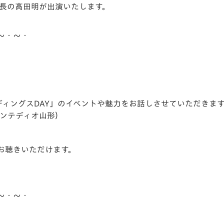
社長の髙田明が出演いたします。
V-EXPRESS（ユニフ
ォーム入場）
～・～・
ディングスDAY」のイベントや魅力をお話しさせていただきま
モンテディオ山形）
お聴きいただけます。
～・～・