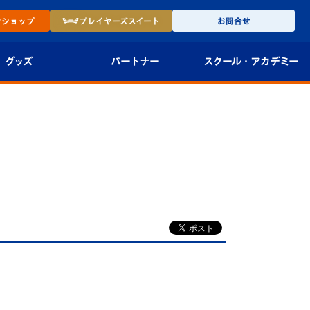
ン
ショップ
プレイヤーズ
スイート
お問合せ
グッズ
パートナー
スクール・
アカデミー
インショップ
パートナー企業一覧
アカデミー
-27ユニフォー
パートナー募集
U-18
法人限定 VIP BOX
U-15
報
U-12
スクール