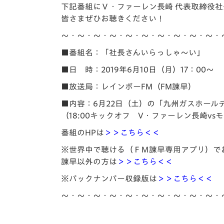
イベント
マスコット紹介
下記番組にＶ・ファーレン長崎 代表取締役
皆さまぜひお聴きください！
メディア
チームスケジュール
～・～・～・～・～・～・～・～・～・～・
グッズ
クラブハウス（練習
■番組名：
「社長さんいらっしゃ～い」
場）
■日 時：2019年6月10日（月）17：00～
ホームタウン
■放送局：レインボーFM（FM諫早）
応援メディア
アカデミー
■内容：6月22日（土）の「九州ガスホール
平和祈念活動
（18:00キックオフ V・ファーレン長崎vs
スクール
番組のHPは
＞＞こちら＜＜
ホームタウン活動
※世界中で聴ける（ＦＭ諫早専用アプリ）で
諫早以外の方は
＞＞こちら＜＜
※バックナンバー収録版は
＞＞こちら＜＜
～・～・～・～・～・～・～・～・～・～・