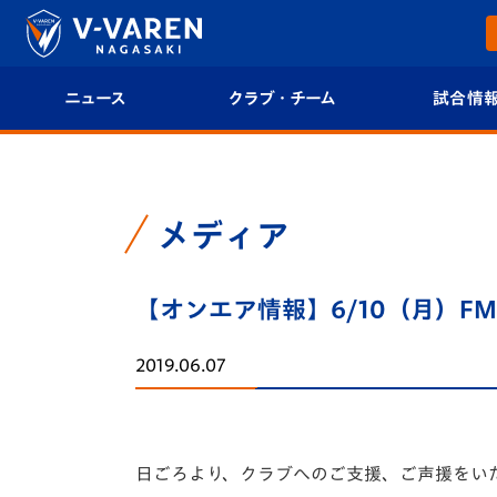
ニュース
クラブ・チーム
試合情
すべて
クラブプロフィール
試合日程/結果
トップチーム
フィロソフィー
試合情報
メディア
クラブ
クラブ概要
順位表
【オンエア情報】6/10（月）
試合情報
エンブレム紹介
U-21 Jリーグ
2019.06.07
ファンクラブ
選手プロフィール
フォトギャラ
チケット
スタッフプロフィール
スタジアムグ
日ごろより、クラブへのご支援、ご声援をい