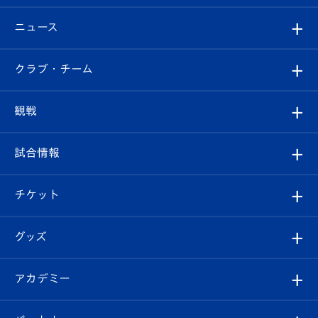
ニュース
すべて
クラブ・チーム
トップチーム
クラブプロフィール
観戦
クラブ
フィロソフィー
観戦ルール
試合情報
試合情報
クラブ概要
観戦ツアー
試合日程/結果
チケット
ファンクラブ
エンブレム紹介
はじめての観戦ガイド
順位表
チケット
グッズ
チケット
選手プロフィール
Revive Team
フォトギャラリー
シーズンシート
オンラインショップ
アカデミー
イベント
スタッフプロフィール
スタジアムへのアクセス
スタジアムグルメ
V-LOVERS（ファンクラブ）
2026-27ユニフォーム
メディア
育成からのお知らせ