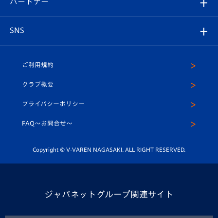
パートナー
マスコット紹介
ヴィヴィくんの長崎おもてなしガイド
はじめての観戦ガイド
プレイヤーズスイート
店舗情報
グッズ
アカデミー
チームスケジュール
V-EXPRESS
パートナー企業一覧
SNS
（ユニフォーム入場）
ホームタウン
U-18
クラブハウス（練習場）
パートナー募集
公式Twitter
ご利用規約
アカデミー
U-15
応援メディア
法人限定 VIP BOX
ヴィヴィくんインスタグラム
クラブ概要
スクール
U-12
メディア出演情報
プライバシーポリシー
公式LINE＠
スクール
FAQ〜お問合せ〜
平和祈念活動
Youtube公式チャンネル
ホームタウン活動
Copyright © V-VAREN NAGASAKI. ALL RIGHT RESERVED.
ジャパネットグループ関連サイト