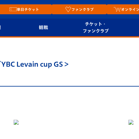
単日チケット
ファンクラブ
オンライ
チケット・
報
観戦
ファンクラブ
観戦ルール
チケット
オンラ
はじめての観戦ガイ
シーズンシート
2026
 Levain cup GS＞
ド
ム
プレイヤーズスイート
Revive Team
店舗情
関連
V-LOVERS（ファン
スタジアムへのアク
クラブ）
セス
リー
ヴィヴィくんの長崎
ルメ
おもてなしガイド