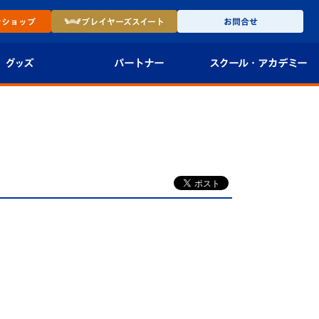
ン
ショップ
プレイヤーズ
スイート
お問合せ
グッズ
パートナー
スクール・
アカデミー
インショップ
パートナー企業一覧
アカデミー
-27ユニフォー
パートナー募集
U-18
法人限定 VIP BOX
U-15
報
U-12
スクール