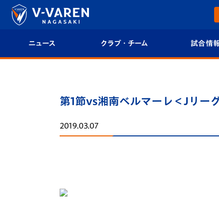
ニュース
クラブ・チーム
試合情
すべて
クラブプロフィール
試合日程/結果
トップチーム
フィロソフィー
試合情報
第1節vs湘南ベルマーレ＜JリーグYBC
クラブ
クラブ概要
順位表
2019.03.07
試合情報
エンブレム紹介
U-21 Jリーグ
ファンクラブ
選手プロフィール
フォトギャラ
チケット
スタッフプロフィール
スタジアムグ