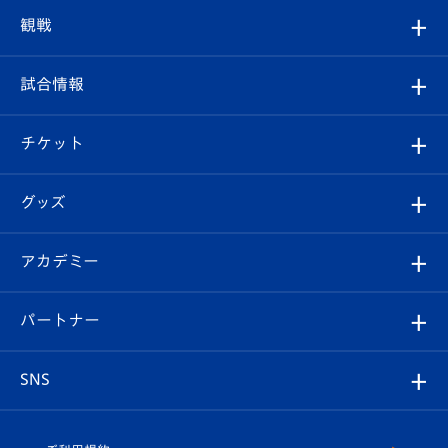
トップチーム
クラブプロフィール
観戦
クラブ
フィロソフィー
観戦ルール
試合情報
試合情報
クラブ概要
観戦ツアー
試合日程/結果
チケット
ファンクラブ
エンブレム紹介
はじめての観戦ガイド
順位表
チケット
グッズ
チケット
選手プロフィール
Revive Team
フォトギャラリー
シーズンシート
オンラインショップ
アカデミー
イベント
スタッフプロフィール
スタジアムへのアクセス
スタジアムグルメ
V-LOVERS（ファンクラブ）
2026-27ユニフォーム
メディア
育成からのお知らせ
パートナー
マスコット紹介
ヴィヴィくんの長崎おもてなしガイド
はじめての観戦ガイド
プレイヤーズスイート
店舗情報
グッズ
アカデミー
チームスケジュール
V-EXPRESS
パートナー企業一覧
SNS
（ユニフォーム入場）
ホームタウン
U-18
クラブハウス（練習場）
パートナー募集
公式Twitter