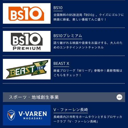
BS10
全国無料のBS放送局『BS10』。クイズにゴルフに
映画に麻雀、楽しい番組てんこ盛り！
BS10プレミアム
語り継がれる映画や音楽をお届けする、大人のた
めのエンタテインメントチャンネル
BEAST X
麻雀プロリーグ「Mリーグ」参戦中！最新情報は
こちらをチェック！
スポーツ・地域創生事業
V・ファーレン長崎
長崎県内21市町をホームタウンとするプロサッカ
ークラブ「V・ファーレン長崎」