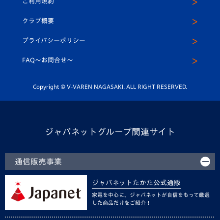
ご利用規約
アカデミー
U-15
応援メディア
法人限定 VIP BOX
ヴィヴィくんインスタグラム
クラブ概要
スクール
U-12
メディア出演情報
プライバシーポリシー
公式LINE＠
スクール
FAQ〜お問合せ〜
平和祈念活動
Youtube公式チャンネル
ホームタウン活動
Copyright © V-VAREN NAGASAKI. ALL RIGHT RESERVED.
ジャパネットグループ関連サイト
通信販売事業
ジャパネットたかた公式通販
家電を中心に、ジャパネットが自信をもって厳選
した商品だけをご紹介！