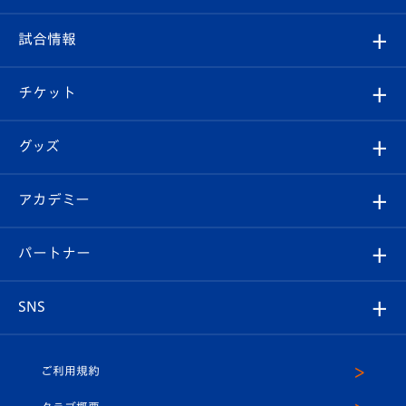
クラブ
フィロソフィー
観戦ルール
試合情報
試合情報
クラブ概要
観戦ツアー
試合日程/結果
チケット
ファンクラブ
エンブレム紹介
はじめての観戦ガイド
順位表
チケット
グッズ
チケット
選手プロフィール
Revive Team
フォトギャラリー
シーズンシート
オンラインショップ
アカデミー
イベント
スタッフプロフィール
スタジアムへのアクセス
スタジアムグルメ
V-LOVERS（ファンクラブ）
2026-27ユニフォーム
メディア
育成からのお知らせ
パートナー
マスコット紹介
ヴィヴィくんの長崎おもてなしガイド
はじめての観戦ガイド
プレイヤーズスイート
店舗情報
グッズ
アカデミー
チームスケジュール
V-EXPRESS
パートナー企業一覧
SNS
（ユニフォーム入場）
ホームタウン
U-18
クラブハウス（練習場）
パートナー募集
公式Twitter
ご利用規約
アカデミー
U-15
応援メディア
法人限定 VIP BOX
ヴィヴィくんインスタグラム