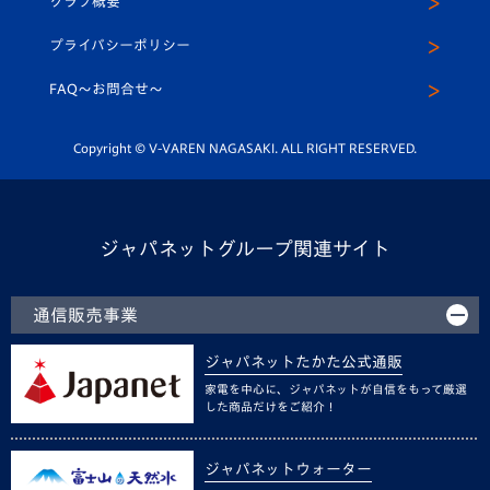
クラブ概要
スクール
U-12
メディア出演情報
プライバシーポリシー
公式LINE＠
スクール
FAQ〜お問合せ〜
平和祈念活動
Youtube公式チャンネル
ホームタウン活動
Copyright © V-VAREN NAGASAKI. ALL RIGHT RESERVED.
ジャパネットグループ関連サイト
通信販売事業
ジャパネットたかた公式通販
家電を中心に、ジャパネットが自信をもって厳選
した商品だけをご紹介！
ジャパネットウォーター