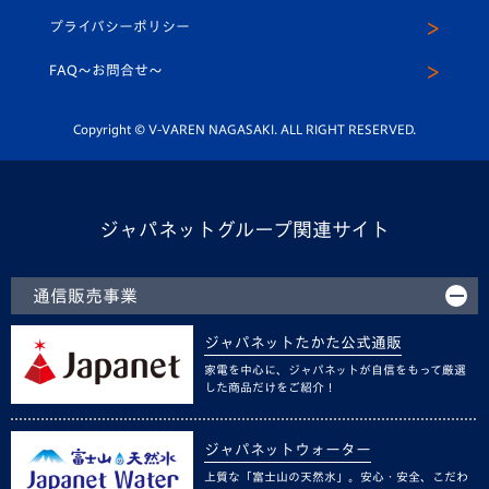
スクール
U-12
メディア出演情報
プライバシーポリシー
公式LINE＠
スクール
FAQ〜お問合せ〜
平和祈念活動
Youtube公式チャンネル
ホームタウン活動
Copyright © V-VAREN NAGASAKI. ALL RIGHT RESERVED.
ジャパネットグループ関連サイト
通信販売事業
ジャパネットたかた公式通販
家電を中心に、ジャパネットが自信をもって厳選
した商品だけをご紹介！
ジャパネットウォーター
上質な「富士山の天然水」。安心・安全、こだわ