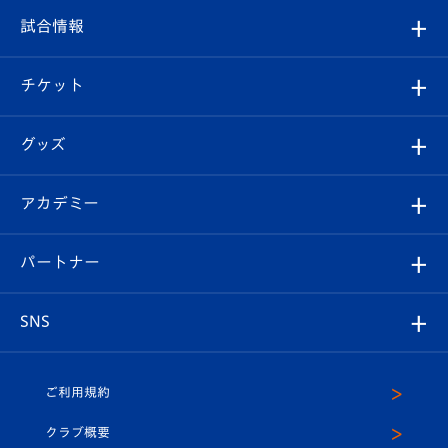
クラブ
フィロソフィー
観戦ルール
試合情報
試合情報
クラブ概要
観戦ツアー
試合日程/結果
チケット
ファンクラブ
エンブレム紹介
はじめての観戦ガイド
順位表
チケット
グッズ
チケット
選手プロフィール
Revive Team
フォトギャラリー
シーズンシート
オンラインショップ
アカデミー
イベント
スタッフプロフィール
スタジアムへのアクセス
スタジアムグルメ
V-LOVERS（ファンクラブ）
2026-27ユニフォーム
メディア
育成からのお知らせ
パートナー
マスコット紹介
ヴィヴィくんの長崎おもてなしガイド
はじめての観戦ガイド
プレイヤーズスイート
店舗情報
グッズ
アカデミー
チームスケジュール
V-EXPRESS
パートナー企業一覧
SNS
（ユニフォーム入場）
ホームタウン
U-18
クラブハウス（練習場）
パートナー募集
公式Twitter
ご利用規約
アカデミー
U-15
応援メディア
法人限定 VIP BOX
ヴィヴィくんインスタグラム
クラブ概要