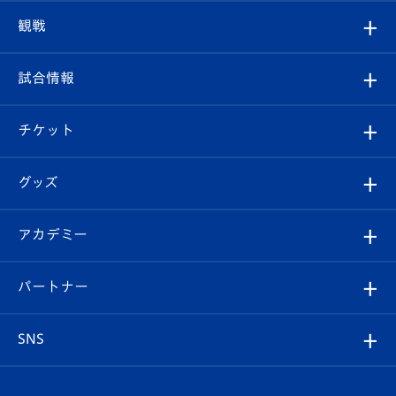
トップチーム
クラブプロフィール
観戦
クラブ
フィロソフィー
観戦ルール
試合情報
試合情報
クラブ概要
観戦ツアー
試合日程/結果
チケット
ファンクラブ
エンブレム紹介
はじめての観戦ガイド
順位表
チケット
グッズ
チケット
選手プロフィール
Revive Team
フォトギャラリー
シーズンシート
オンラインショップ
アカデミー
イベント
スタッフプロフィール
スタジアムへのアクセス
スタジアムグルメ
V-LOVERS（ファンクラブ）
2026-27ユニフォーム
メディア
育成からのお知らせ
パートナー
マスコット紹介
ヴィヴィくんの長崎おもてなしガイド
はじめての観戦ガイド
プレイヤーズスイート
店舗情報
グッズ
アカデミー
チームスケジュール
V-EXPRESS
パートナー企業一覧
SNS
（ユニフォーム入場）
ホームタウン
U-18
クラブハウス（練習場）
パートナー募集
公式Twitter