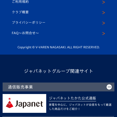
ご利用規約
アカデミー
U-15
応援メディア
法人限定 VIP BOX
ヴィヴィくんインスタグラム
クラブ概要
スクール
U-12
メディア出演情報
プライバシーポリシー
公式LINE＠
スクール
FAQ〜お問合せ〜
平和祈念活動
Youtube公式チャンネル
ホームタウン活動
Copyright © V-VAREN NAGASAKI. ALL RIGHT RESERVED.
ジャパネットグループ関連サイト
通信販売事業
ジャパネットたかた公式通販
家電を中心に、ジャパネットが自信をもって厳選
した商品だけをご紹介！