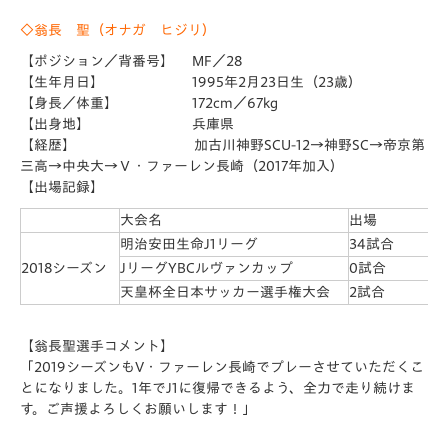
◇翁長 聖（オナガ ヒジリ）
【ポジション／背番号】 MF／28
【生年月日】 1995年2月23日生（23歳）
【身長／体重】 172cm／67kg
【出身地】 兵庫県
【経歴】 加古川神野SCU-12→神野SC→帝京第
三高→中央大→Ｖ・ファーレン長崎（2017年加入）
【出場記録】
大会名
出場
明治安田生命J1リーグ
34試合
2018シーズン
JリーグYBCルヴァンカップ
0試合
天皇杯全日本サッカー選手権大会
2試合
【翁長聖選手コメント】
「2019シーズンもV・
ファーレン長崎でプレーさせていただくこ
とになりました。1年でJ1に復帰できるよう、全力で走り続けま
す。
ご声援よろしくお願いします！」