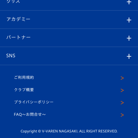
グッズ
チケット
選手プロフィール
Revive Team
フォトギャラリー
シーズンシート
オンラインショップ
アカデミー
イベント
スタッフプロフィール
スタジアムへのアクセス
スタジアムグルメ
V-LOVERS（ファンクラブ）
2026-27ユニフォーム
メディア
育成からのお知らせ
パートナー
マスコット紹介
ヴィヴィくんの長崎おもてなしガイド
はじめての観戦ガイド
プレイヤーズスイート
店舗情報
グッズ
アカデミー
チームスケジュール
V-EXPRESS
パートナー企業一覧
SNS
（ユニフォーム入場）
ホームタウン
U-18
クラブハウス（練習場）
パートナー募集
公式Twitter
ご利用規約
アカデミー
U-15
応援メディア
法人限定 VIP BOX
ヴィヴィくんインスタグラム
クラブ概要
スクール
U-12
メディア出演情報
プライバシーポリシー
公式LINE＠
スクール
FAQ〜お問合せ〜
平和祈念活動
Youtube公式チャンネル
ホームタウン活動
Copyright © V-VAREN NAGASAKI. ALL RIGHT RESERVED.