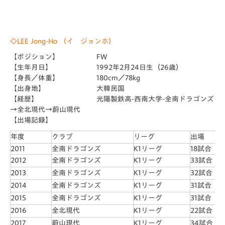
◇LEE Jong-Ho （イ ジョンホ）
【ポジション】 FW
【生年月日】 1992年2月24日生（26歳）
【身長／体重】 180cm／78kg
【出身地】 大韓民国
【経歴】 光陽製鉄高-西南大学-全南ドラゴンズ
→全北現代→蔚山現代
【出場記録】
年度
クラブ
リーグ
出場
2011
全南ドラゴンズ
K1リーグ
18試合
2012
全南ドラゴンズ
K1リーグ
33試合
2013
全南ドラゴンズ
K1リーグ
32試合
2014
全南ドラゴンズ
K1リーグ
31試合
2015
全南ドラゴンズ
K1リーグ
31試合
2016
全北現代
K1リーグ
22試合
2017
蔚山現代
K1リーグ
34試合