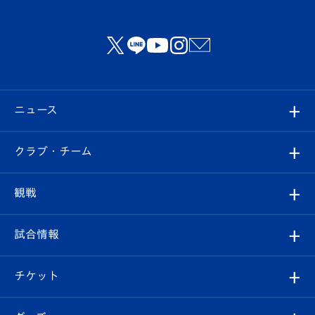
ニュース
すべて
クラブ・チーム
トップチーム
クラブプロフィール
観戦
クラブ
フィロソフィー
観戦ルール
試合情報
試合情報
クラブ概要
観戦ツアー
試合日程/結果
チケット
ファンクラブ
エンブレム紹介
はじめての観戦ガイド
順位表
チケット