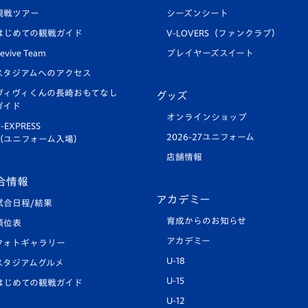
観戦ツアー
シーズンシート
はじめての観戦ガイド
V-LOVERS（ファンクラブ）
evive Team
プレイヤーズスイート
スタジアムへのアクセス
ヴィヴィくんの長崎おもてなし
グッズ
ガイド
オンラインショップ
-EXPRESS
2026-27ユニフォーム
（ユニフォーム入場）
店舗情報
合情報
アカデミー
試合日程/結果
育成からのお知らせ
順位表
アカデミー
フォトギャラリー
U-18
スタジアムグルメ
U-15
はじめての観戦ガイド
U-12