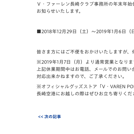
イベント
マスコット紹介
Ｖ・ファーレン長崎クラブ事務所の年末年始
お知らせいたします。
メディア
チームスケジュール
グッズ
クラブハウス（練習
■2018年12月29日（土）～2019年1月6日（
場）
ホームタウン
皆さま方にはご不便をおかけいたしますが、
応援メディア
アカデミー
※2019年1月7日（月）より通常営業となりま
平和祈念活動
上記休業期間中はお電話、メールでのお問い
対応出来かねますので、ご了承ください。
スクール
ホームタウン活動
※オフィシャルグッズストア「V・VAREN 
長崎空港にお越しの際はぜひお立ち寄りくだ
<< 次の記事