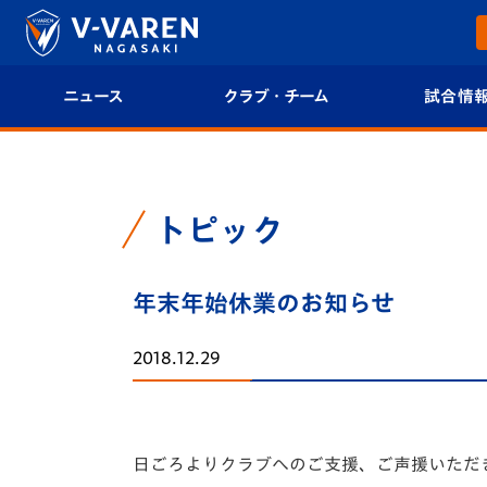
ニュース
クラブ・チーム
試合情
すべて
クラブプロフィール
試合日程/結果
トップチーム
フィロソフィー
試合情報
トピック
クラブ
クラブ概要
順位表
年末年始休業のお知らせ
試合情報
エンブレム紹介
U-21 Jリーグ
2018.12.29
ファンクラブ
選手プロフィール
フォトギャラ
チケット
スタッフプロフィール
スタジアムグ
日ごろよりクラブへのご支援、ご声援いただ