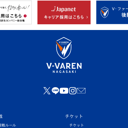
戦
チケット
観戦ルール
チケット