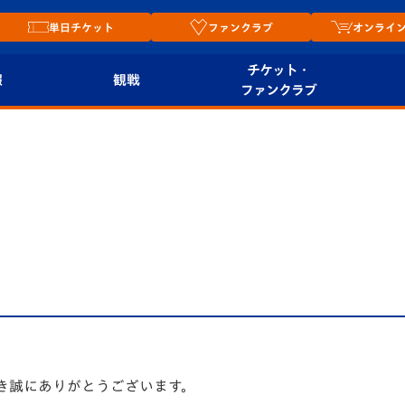
単日チケット
ファンクラブ
オンライ
チケット・
報
観戦
ファンクラブ
観戦ルール
チケット
オンラ
はじめての観戦ガイ
シーズンシート
2026
ド
ム
プレイヤーズスイート
Revive Team
店舗情
関連
V-LOVERS（ファン
スタジアムへのアク
クラブ）
セス
リー
ヴィヴィくんの長崎
ルメ
おもてなしガイド
き誠にありがとうございます。