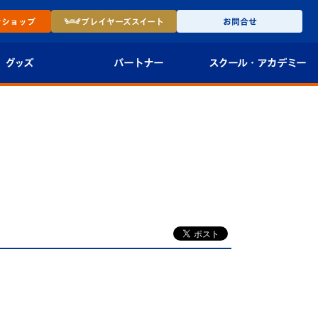
ン
ショップ
プレイヤーズ
スイート
お問合せ
グッズ
パートナー
スクール・
アカデミー
インショップ
パートナー企業一覧
アカデミー
-27ユニフォー
パートナー募集
U-18
法人限定 VIP BOX
U-15
報
U-12
スクール