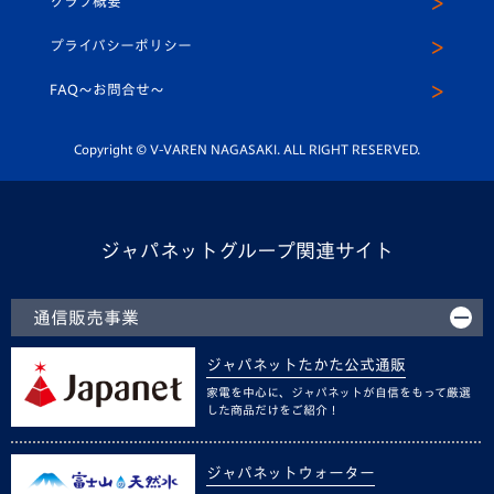
クラブ概要
スクール
U-12
メディア出演情報
プライバシーポリシー
公式LINE＠
スクール
FAQ〜お問合せ〜
平和祈念活動
Youtube公式チャンネル
ホームタウン活動
Copyright © V-VAREN NAGASAKI. ALL RIGHT RESERVED.
ジャパネットグループ関連サイト
通信販売事業
ジャパネットたかた公式通販
家電を中心に、ジャパネットが自信をもって厳選
した商品だけをご紹介！
ジャパネットウォーター