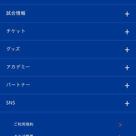
クラブ
フィロソフィー
観戦ルール
試合情報
試合情報
クラブ概要
観戦ツアー
試合日程/結果
チケット
ファンクラブ
エンブレム紹介
はじめての観戦ガイド
順位表
チケット
グッズ
チケット
選手プロフィール
Revive Team
フォトギャラリー
シーズンシート
オンラインショップ
アカデミー
イベント
スタッフプロフィール
スタジアムへのアクセス
スタジアムグルメ
V-LOVERS（ファンクラブ）
2026-27ユニフォーム
メディア
育成からのお知らせ
パートナー
マスコット紹介
ヴィヴィくんの長崎おもてなしガイド
はじめての観戦ガイド
プレイヤーズスイート
店舗情報
グッズ
アカデミー
チームスケジュール
V-EXPRESS
パートナー企業一覧
SNS
（ユニフォーム入場）
ホームタウン
U-18
クラブハウス（練習場）
パートナー募集
公式Twitter
ご利用規約
アカデミー
U-15
応援メディア
法人限定 VIP BOX
ヴィヴィくんインスタグラム