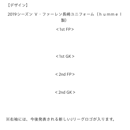
【デザイン】
2019
シーズン Ｖ・ファーレン長崎ユニフォーム（ｈｕｍｍｅｌ
製）
＜1st FP＞
＜1st GK＞
＜2nd FP＞
＜2nd GK＞
※右袖には、今後発表される新しいJリーグロゴが入ります。