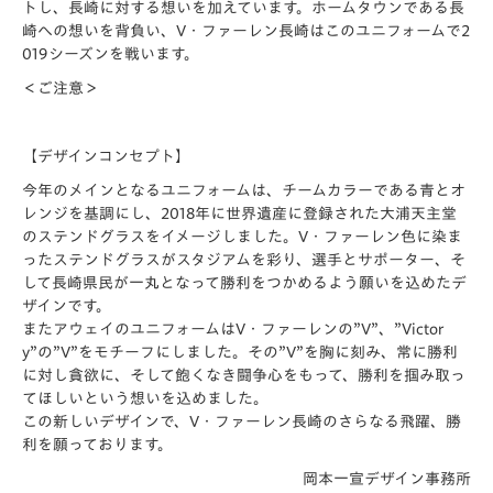
トし、長崎に対する想いを加えています。ホームタウンである長
崎への想いを背負い、V・ファーレン長崎はこのユニフォームで2
019シーズンを戦います。
＜ご注意＞
【デザインコンセプト】
今年のメインとなるユニフォームは、チームカラーである青とオ
レンジを基調にし、2018年に世界遺産に登録された大浦天主堂
のステンドグラスをイメージしました。V・ファーレン色に染ま
ったステンドグラスがスタジアムを彩り、選手とサポーター、そ
して長崎県民が一丸となって勝利をつかめるよう願いを込めたデ
ザインです。
またアウェイのユニフォームはV・ファーレンの”V”、”Victor
y”の”V”をモチーフにしました。その”V”を胸に刻み、常に勝利
に対し貪欲に、そして飽くなき闘争心をもって、勝利を掴み取っ
てほしいという想いを込めました。
この新しいデザインで、V・ファーレン長崎のさらなる飛躍、勝
利を願っております。
岡本一宣デザイン事務所