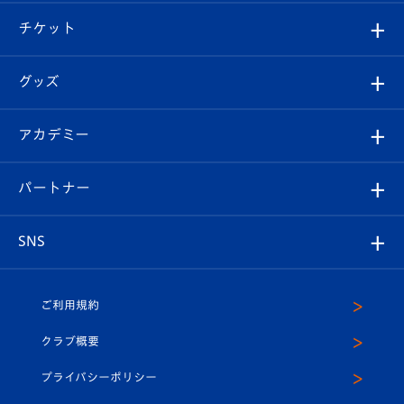
クラブ概要
観戦ツアー
試合日程/結果
チケット
ファンクラブ
エンブレム紹介
はじめての観戦ガイド
順位表
チケット
グッズ
チケット
選手プロフィール
Revive Team
フォトギャラリー
シーズンシート
オンラインショップ
アカデミー
イベント
スタッフプロフィール
スタジアムへのアクセス
スタジアムグルメ
V-LOVERS（ファンクラブ）
2026-27ユニフォーム
メディア
育成からのお知らせ
パートナー
マスコット紹介
ヴィヴィくんの長崎おもてなしガイド
はじめての観戦ガイド
プレイヤーズスイート
店舗情報
グッズ
アカデミー
チームスケジュール
V-EXPRESS
パートナー企業一覧
SNS
（ユニフォーム入場）
ホームタウン
U-18
クラブハウス（練習場）
パートナー募集
公式Twitter
ご利用規約
アカデミー
U-15
応援メディア
法人限定 VIP BOX
ヴィヴィくんインスタグラム
クラブ概要
スクール
U-12
メディア出演情報
プライバシーポリシー
公式LINE＠