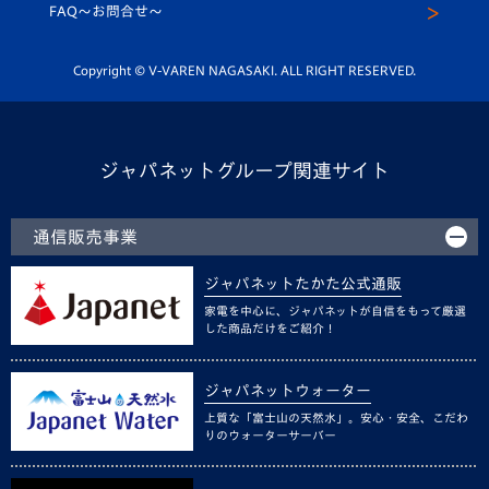
スクール
FAQ〜お問合せ〜
平和祈念活動
Youtube公式チャンネル
ホームタウン活動
Copyright © V-VAREN NAGASAKI. ALL RIGHT RESERVED.
ジャパネットグループ関連サイト
通信販売事業
ジャパネットたかた公式通販
家電を中心に、ジャパネットが自信をもって厳選
した商品だけをご紹介！
ジャパネットウォーター
上質な「富士山の天然水」。安心・安全、こだわ
りのウォーターサーバー