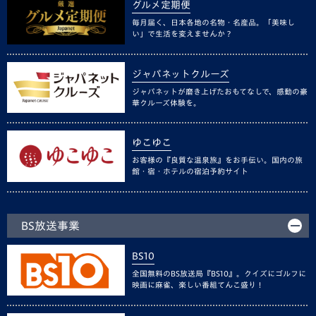
グルメ定期便
毎月届く、日本各地の名物・名産品。「美味し
い」で生活を変えませんか？
ジャパネットクルーズ
ジャパネットが磨き上げたおもてなしで、感動の豪
華クルーズ体験を。
ゆこゆこ
お客様の『良質な温泉旅』をお手伝い。国内の旅
館・宿・ホテルの宿泊予約サイト
BS放送事業
BS10
全国無料のBS放送局『BS10』。クイズにゴルフに
映画に麻雀、楽しい番組てんこ盛り！