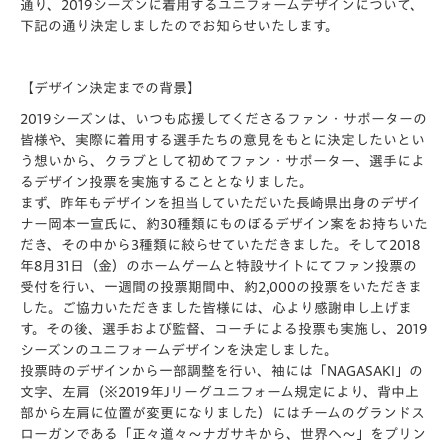
通り、2019シーズンに着用するユニフォームデザインについて、
下記の通り決定しましたのでお知らせいたします。
【デザイン決定までの背景】
2019シーズンは、いつも応援してくださるファン・サポーターの
皆様や、実際に着用する選手たちの意見をもとに決定したいとい
う想いから、クラブとして初めてファン・サポーター、選手によ
るデザイン投票を実施することとなりました。
まず、昨年もデザインを担当していただいた長崎県出身のデザイ
ナー岡本一宣氏に、約30種類にものぼるデザイン案をお持ちいた
だき、その中から3種類に絞らせていただきました。そして2018
年8月31日（金）のホームゲームと特設サイトにてファン投票の
受付を行い、一週間の投票期間中、約2,000の投票をいただきま
した。ご協力いただきました皆様には、心より感謝申し上げま
す。その後、選手および監督、コーチによる投票も実施し、2019
シーズンのユニフォームデザインを決定しました。
投票時のデザインから一部調整を行い、袖には「NAGASAKI」の
文字、左肩（※2019年Jリーグユニフォーム規定により、背中上
部から左肩に位置が変更になりました）にはチームのグランドス
ローガンである「正々道々～ナガサキから、世界へ～」をプリン