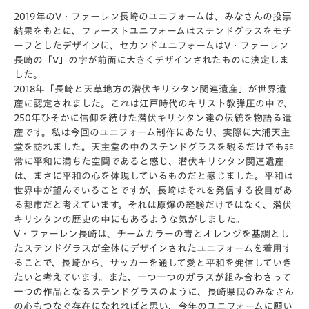
2019年のV・ファーレン長崎のユニフォームは、みなさんの投票
結果をもとに、ファーストユニフォームはステンドグラスをモチ
ーフとしたデザインに、セカンドユニフォームはV・ファーレン
長崎の「V」の字が前面に大きくデザインされたものに決定しま
した。
2018年「長崎と天草地方の潜伏キリシタン関連遺産」が世界遺
産に認定されました。これは江戸時代のキリスト教弾圧の中で、
250年ひそかに信仰を続けた潜伏キリシタン達の伝統を物語る遺
産です。私は今回のユニフォーム制作にあたり、実際に大浦天主
堂を訪れました。天主堂の中のステンドグラスを観るだけでも非
常に平和に満ちた空間であると感じ、潜伏キリシタン関連遺産
は、まさに平和の心を体現しているものだと感じました。平和は
世界中が望んでいることですが、長崎はそれを発信する役目があ
る都市だと考えています。それは原爆の経験だけではなく、潜伏
キリシタンの歴史の中にもあるような気がしました。
V・ファーレン長崎は、チームカラーの青とオレンジを基調とし
たステンドグラスが全体にデザインされたユニフォームを着用す
ることで、長崎から、サッカーを通して愛と平和を発信していき
たいと考えています。また、一つ一つのガラスが組み合わさって
一つの作品となるステンドグラスのように、長崎県民のみなさん
の心もつなぐ存在になれればと思い、今年のユニフォームに願い