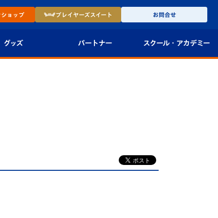
ン
ショップ
プレイヤーズ
スイート
お問合せ
グッズ
パートナー
スクール・
アカデミー
インショップ
パートナー企業一覧
アカデミー
-27ユニフォー
パートナー募集
U-18
法人限定 VIP BOX
U-15
報
U-12
スクール