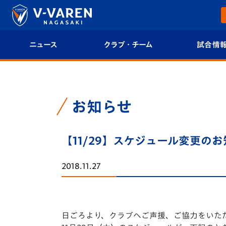
ニュース
クラブ・チーム
試合情
すべて
クラブプロフィール
試合日程/結果
トップチーム
フィロソフィー
試合情報
お知らせ
クラブ
クラブ概要
順位表
【11/29】スケジュール変更の
試合情報
エンブレム紹介
U-21 Jリーグ
2018.11.27
ファンクラブ
選手プロフィール
フォトギャラ
チケット
スタッフプロフィール
スタジアムグ
日ごろより、クラブへご声援、ご協力をいた