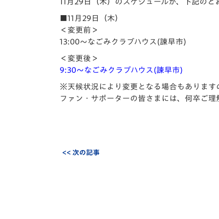
イベント
マスコット紹介
11月29日（木）のスケジュールが、下記の
■11月29日（木）
メディア
チームスケジュール
＜変更前＞
13:00～なごみクラブハウス(諫早市)
グッズ
クラブハウス（練習
＜変更後＞
場）
9:30～なごみクラブハウス(諫早市)
ホームタウン
応援メディア
※天候状況により変更となる場合もあります
ファン・サポーターの皆さまには、何卒ご理
アカデミー
平和祈念活動
スクール
ホームタウン活動
<< 次の記事