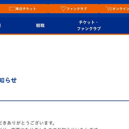
単日チケット
ファンクラブ
オンライ
チケット・
報
観戦
ファンクラブ
観戦ルール
チケット
オンラ
はじめての観戦ガイ
シーズンシート
2026
ド
ム
プレイヤーズスイート
Revive Team
店舗情
お知らせ
関連
V-LOVERS（ファン
スタジアムへのアク
クラブ）
セス
リー
ヴィヴィくんの長崎
ルメ
おもてなしガイド
だきありがとうございます。