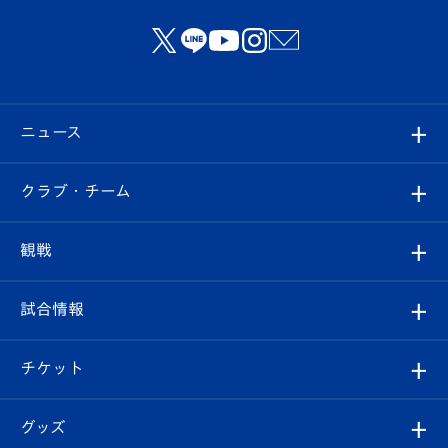
ニュース
すべて
クラブ・チーム
トップチーム
クラブプロフィール
観戦
クラブ
フィロソフィー
観戦ルール
試合情報
試合情報
クラブ概要
観戦ツアー
試合日程/結果
チケット
ファンクラブ
エンブレム紹介
はじめての観戦ガイド
順位表
チケット
グッズ
チケット
選手プロフィール