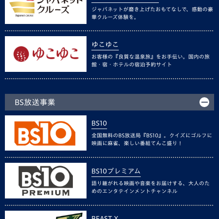
ジャパネットが磨き上げたおもてなしで、感動の豪
華クルーズ体験を。
ゆこゆこ
お客様の『良質な温泉旅』をお手伝い。国内の旅
館・宿・ホテルの宿泊予約サイト
BS放送事業
BS10
全国無料のBS放送局『BS10』。クイズにゴルフに
映画に麻雀、楽しい番組てんこ盛り！
BS10プレミアム
語り継がれる映画や音楽をお届けする、大人のた
めのエンタテインメントチャンネル
BEAST X