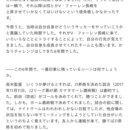
は一瞬で、それ以降は何とかV・ファーレン長崎を
上昇させていかなくてはいけないという使命感しかなかったで
す。
今思うと、当時は自分自身がどういうサッカーをやっていこうか
と葛藤していた時期でした。それがV・ファーレン長崎に来て、
いろいろなことにトライすることによって、自分の行先が見えて
きました。自分自身を成長させてくれたチームとも思います。か
なりチャレンジはしてきた6年間でした。
――この6年間で、一番印象に残っているシーンは何でしょう
か。
高木監督 いくつか挙げるとすれば、J1昇格を決めた試合（2017
年11月11日、J2リーグ第41節 カマタマーレ讃岐戦）は劇的でし
た。前田（悠佑）がゴールを決めてくれて、勝つことができまし
た。しかも、ホーム最終戦で決めてくれました。試合の前に関し
ては、ナイトゲームはわれわれしかない日程でしたが、他会場の
状況を知らない中でミーティングをしようとしていた自分がいた
というのもよく覚えています。友人から連絡が来て、勝てばJ1昇
格を初めて知りました。