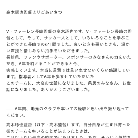
高木琢也監督よりごあいさつ
V・ファーレン長崎監督の高木琢也です。V・ファーレン長崎の監
督として、そして、サッカー人として、いろいろなことを学ぶこ
とができた長崎での6年間でした。良いときも悪いときも、温か
い声援と惜しみない拍手をいただきました。
長崎県、ファンやサポーター、スポンサーのみなさんの力をいた
だき、6年を終えることができると今、
実感しています。本当に言葉では言い表せないくらい感謝してい
ます。指導者として6年を歩ませていただいた
このチームに、大変お世話になりました。県民のみなさん、お世
話になりました。ありがとうございました。
――6年間、地元のクラブを率いての経験と思い出を振り返って
ください。
高木琢也監督（以下・高木監督）まず、自分自身が生まれ育った
街のチームを率いることが決まったときは、
これ以上ない最高の時間ではありました。ただ、そういう気持ち