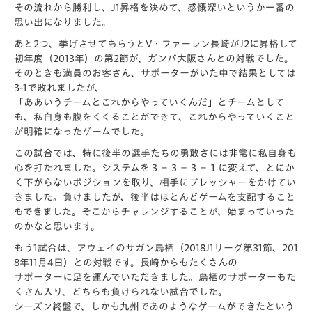
その流れから勝利し、J1昇格を決めて、感慨深いというか一番の
思い出になりました。
あと2つ、挙げさせてもらうとV・ファーレン長崎がJ2に昇格して
初年度（2013年）の第2節が、ガンバ大阪さんとの対戦でした。
そのときも満員のお客さん、サポーターがいた中で結果としては
3-1で敗れましたが、
「ああいうチームとこれからやっていくんだ」とチームとして
も、私自身も腹をくくることができて、これからやっていくこと
が明確になったゲームでした。
この試合では、特に後半の選手たちの勇敢さには非常に私自身も
心を打たれました。システムを３－３－３－１に変えて、とにか
く下がらないポジションを取り、相手にプレッシャーをかけてい
きました。負けましたが、後半はほとんどゲームを支配すること
もできました。そこからチャレンジすることが、始まっていった
のかなと思います。
もう1試合は、アウェイのサガン鳥栖（2018J1リーグ第31節、201
8年11月4日）との対戦です。長崎からもたくさんの
サポーターに足を運んでいただきました。鳥栖のサポーターもた
くさん入り、どちらも負けられない試合でした。
シーズン終盤で、しかも九州であのようなゲームができたという