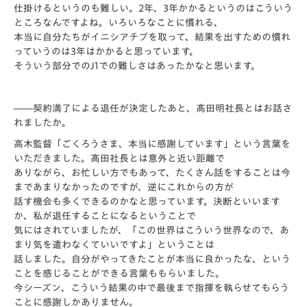
仕掛けるというのも難しい。2年、3年かかるというのはこういう
ところなんですよね。いろいろなことに慣れる、
本当に自分たちがイニシアチブを取って、結果を出すための慣れ
っていうのは3年はかかると思っています。
そういう部分でのJ1での難しさはあったかなと思います。
――契約満了による退任が決定したあと、髙田明社長とはお話さ
れましたか。
高木監督「ごくろうさま、本当に感謝しています」という言葉を
いただきました。髙田社長とは意外と近い距離で
ありながら、お忙しい方でもあって、たくさん話をすることは今
まであまりなかったのですが、逆にこれからの方が
話す機会も多くできるのかなと思っています。決断といいます
か、私が退任することになるということで
気にはされていましたが、「この世界はこういう世界なので、あ
まり気を遣わなくていいですよ」ということは
話しました。自分がやってきたことが本当に良かったな、という
ことを感じることができる言葉ももらいました。
今シーズン、こういう結果の中で最後まで指揮を執らせてもらう
ことに感謝しかありません。