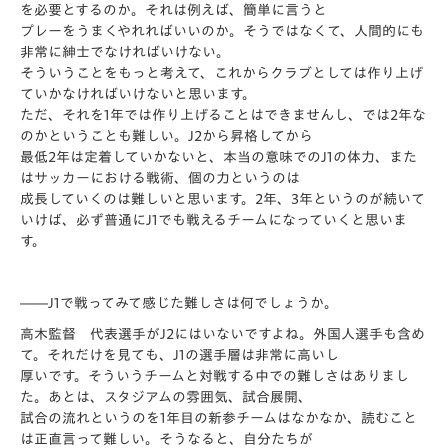
を必要とするのか。それは例えば、簡単に言うと
プレーをうまくやれればいいのか。そうではなくて、人間的にも
非常に紳士でなければいけない。
そういうことをもっと考えて、これからクラブとしては作り上げ
ていかなければいけないと思います。
ただ、それを1年では作り上げることはできませんし、では2年な
のかということも難しい。J2から昇格してから
最低2年は定着していかないと、本当の意味でのJ1の体力、また
はサッカーにおける戦術、個の力というのは
成長していくのは難しいと思います。2年、3年というのが続いて
いけば、必ず普通にJ1でも戦えるチームになっていくと思いま
す。
――J1で戦ってみて感じた難しさは何でしょうか。
高木監督 代表選手がJ2にはいないですよね。外国人選手も含め
て。それだけを見ても、J1の選手層は非常に高いし
厚いです。そういうチームと対戦する中での難しさはありまし
た。あとは、スタジアムの雰囲気、試合展開、
試合の流れというのを1年目の新参チームはなかなか、読むこと
は正直言って難しい。そうなると、自分たちが