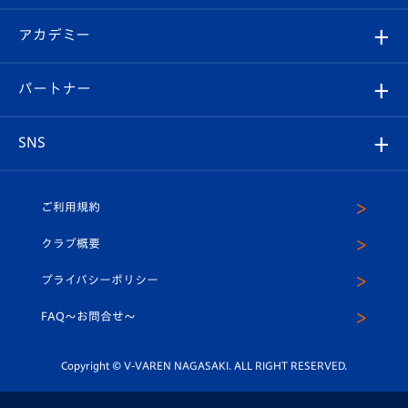
Revive Team
フォトギャラリー
シーズンシート
オンラインショップ
アカデミー
イベント
スタッフプロフィール
スタジアムへのアクセス
スタジアムグルメ
V-LOVERS（ファンクラブ）
2026-27ユニフォーム
メディア
育成からのお知らせ
パートナー
マスコット紹介
ヴィヴィくんの長崎おもてなしガイド
はじめての観戦ガイド
プレイヤーズスイート
店舗情報
グッズ
アカデミー
チームスケジュール
V-EXPRESS
パートナー企業一覧
SNS
（ユニフォーム入場）
ホームタウン
U-18
クラブハウス（練習場）
パートナー募集
公式Twitter
ご利用規約
アカデミー
U-15
応援メディア
法人限定 VIP BOX
ヴィヴィくんインスタグラム
クラブ概要
スクール
U-12
メディア出演情報
プライバシーポリシー
公式LINE＠
スクール
FAQ〜お問合せ〜
平和祈念活動
Youtube公式チャンネル
ホームタウン活動
Copyright © V-VAREN NAGASAKI. ALL RIGHT RESERVED.