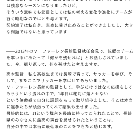
は残念なシーズンになりましたけど、
そういう意味でも節目としては私の考える変化や進化にチームが
行く時期なのではとも考えます。
契約満了は私自身、素直に受け止めることができましたし、大き
な問題ではないと思っています
――2013年のＶ・ファーレン長崎監督就任会見で、故郷のチーム
を率いるにあたって「何かを残せれば」とお話しされていまし
た。今、振り返って、何を残せたと考えますか。
高木監督 私も高校生までは長崎で育って、サッカーを学び、そ
して、またここでサッカーを学ばせてもらいました。
Ｖ・ファーレン長崎の監督として、学ぶだけではなく応援もして
もらうという流れの中で、1年目は絶対に落とせない
という使命感で自分に課題をもって取り組みました。そこは本当
に選手たちが頑張ってくれて結果も出せました。
最終的には、J1という舞台を長崎に持ってこられたことで、長崎
県のみなさんに最高の舞台を見せられたということは、
自分の中では本当に最低限のことをできたと感じます。