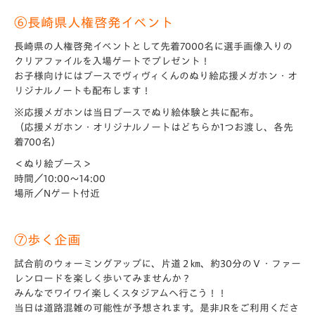
⑥長崎県人権啓発イベント
長崎県の人権啓発イベントとして先着7000名に選手画像入りの
クリアファイルを入場ゲートでプレゼント！
お子様向けにはブースでヴィヴィくんのぬり絵応援メガホン・オ
リジナルノートも配布します！
※応援メガホンは当日ブースでぬり絵体験と共に配布。
（応援メガホン・オリジナルノートはどちらか1つお渡し、各先
着700名）
＜ぬり絵ブース＞
時間／10:00～14:00
場所／Nゲート付近
⑦歩く企画
試合前のウォーミングアップに、片道２㎞、約30分のＶ・ファー
レンロードを楽しく歩いてみませんか？
みんなでワイワイ楽しくスタジアムへ行こう！！
当日は道路混雑の可能性が予想されます。是非JRをご利用くださ