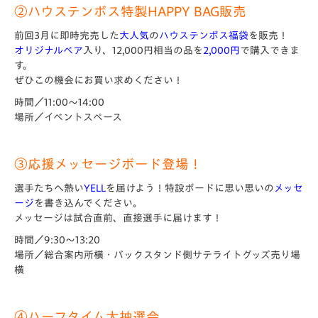
②
ハウステンボス特製HAPPY BAG販売
前回3月に即時完売した
大人気
の
ハウステンボス福袋
を販売！
オリジナルベア
入り、12,000円相当の品を
2,000円
で購入できま
す。
ぜひこの機会にお買い求めください！
時間／11:00～14:00
場所／イベントスペース
③応援メッセージボード登場！
選手たちへ熱い
YELL
を届けよう！特設ボードに思い思いの
メッセ
ージ
を書き込んでください。
メッセージは試合直前、直接選手に届けます！
時間／9:30～13:20
場所／総合案内所横・バックスタンド側サテライトグッズ売り場
横
④ハーフタイム大抽選会