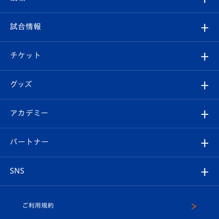
クラブ
フィロソフィー
観戦ルール
試合情報
試合情報
クラブ概要
観戦ツアー
試合日程/結果
チケット
ファンクラブ
エンブレム紹介
はじめての観戦ガイド
順位表
チケット
グッズ
チケット
選手プロフィール
Revive Team
フォトギャラリー
シーズンシート
オンラインショップ
アカデミー
イベント
スタッフプロフィール
スタジアムへのアクセス
スタジアムグルメ
V-LOVERS（ファンクラブ）
2026-27ユニフォーム
メディア
育成からのお知らせ
パートナー
マスコット紹介
ヴィヴィくんの長崎おもてなしガイド
はじめての観戦ガイド
プレイヤーズスイート
店舗情報
グッズ
アカデミー
チームスケジュール
V-EXPRESS
パートナー企業一覧
SNS
（ユニフォーム入場）
ホームタウン
U-18
クラブハウス（練習場）
パートナー募集
公式Twitter
ご利用規約
アカデミー
U-15
応援メディア
法人限定 VIP BOX