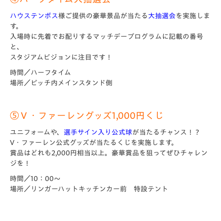
ハウステンボス
様ご提供の豪華景品が当たる
大抽選会
を実施しま
す。
入場時に先着でお配りするマッチデープログラムに記載の番号
と、
スタジアムビジョンに注目です！
時間／ハーフタイム
場所／ピッチ内メインスタンド側
⑤Ｖ・ファーレングッズ1,000円くじ
ユニフォームや、
選手サイン入り公式球
が当たるチャンス！？
V・ファーレン公式グッズが当たるくじを実施します。
賞品はどれも2,000円相当以上。豪華賞品を狙ってぜひチャレン
ジを！
時間／10：00～
場所／リンガーハットキッチンカー前 特設テント