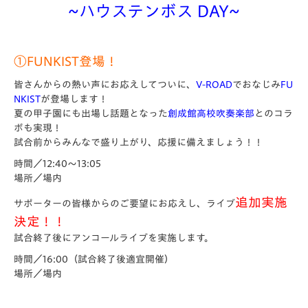
~
ハウステンボス DAY~
①
FUNKIST登場！
皆さんからの熱い声にお応えしてついに、
V-ROAD
でおなじみ
FU
NKIST
が登場します！
夏の甲子園にも出場し話題となった
創成館高校吹奏楽部
とのコラ
ボも実現！
試合前からみんなで盛り上がり、応援に備えましょう！！
時間／12:40～13:05
場所／場内
追加実施
サポーターの皆様からのご要望にお応えし、ライブ
決定！！
試合終了後にアンコールライブを実施します。
時間／16:00（試合終了後適宜開催）
場所／場内