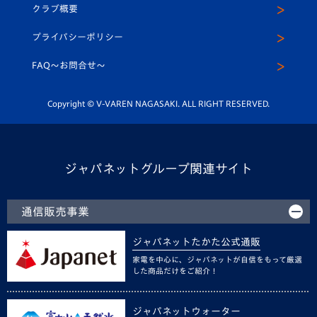
ヴィヴィくんインスタグラム
クラブ概要
スクール
U-12
メディア出演情報
プライバシーポリシー
公式LINE＠
スクール
FAQ〜お問合せ〜
平和祈念活動
Youtube公式チャンネル
ホームタウン活動
Copyright © V-VAREN NAGASAKI. ALL RIGHT RESERVED.
ジャパネットグループ関連サイト
通信販売事業
ジャパネットたかた公式通販
家電を中心に、ジャパネットが自信をもって厳選
した商品だけをご紹介！
ジャパネットウォーター