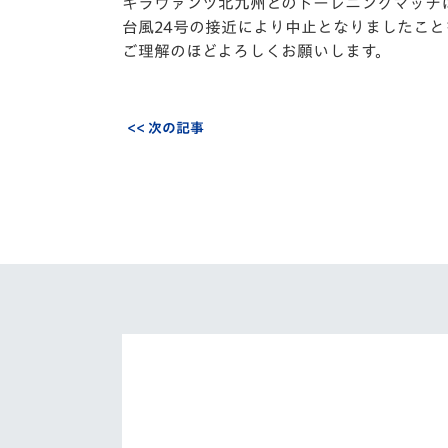
イベント
マスコット紹介
ギラヴァンツ北九州とのトーレニングマッチ
台風24号の接近により中止となりましたこと
ご理解のほどよろしくお願いします。
メディア
チームスケジュール
グッズ
クラブハウス（練習
場）
<< 次の記事
ホームタウン
応援メディア
アカデミー
平和祈念活動
スクール
ホームタウン活動