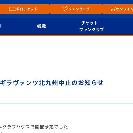
単日チケット
ファンクラブ
オンライ
チケット・
報
観戦
ファンクラブ
観戦ルール
チケット
オンラ
はじめての観戦ガイ
シーズンシート
2026
ド
ム
プレイヤーズスイート
Revive Team
店舗情
vsギラヴァンツ北九州中止のお知らせ
関連
V-LOVERS（ファン
スタジアムへのアク
クラブ）
セス
リー
ヴィヴィくんの長崎
ルメ
おもてなしガイド
みクラブハウスで開催予定でした