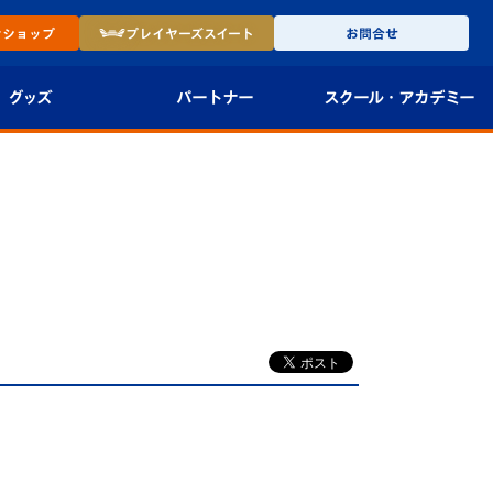
ン
ショップ
プレイヤーズ
スイート
お問合せ
グッズ
パートナー
スクール・
アカデミー
インショップ
パートナー企業一覧
アカデミー
-27ユニフォー
パートナー募集
U-18
法人限定 VIP BOX
U-15
報
U-12
スクール