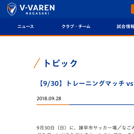
ニュース
クラブ・チーム
試合情
すべて
クラブプロフィール
試合日程/結果
トップチーム
フィロソフィー
試合情報
トピック
クラブ
クラブ概要
順位表
【9/30】トレーニングマッチ 
試合情報
エンブレム紹介
U-21 Jリーグ
2018.09.28
ファンクラブ
選手プロフィール
フォトギャラ
チケット
スタッフプロフィール
スタジアムグ
9月30日（日）に、諫早市サッカー場／なご