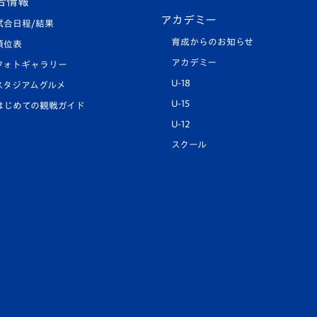
合情報
アカデミー
試合日程/結果
育成からのお知らせ
順位表
アカデミー
フォトギャラリー
U-18
スタジアムグルメ
U-15
はじめての観戦ガイド
U-12
スクール