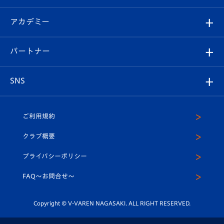
選手プロフィール
Revive Team
フォトギャラリー
シーズンシート
オンラインショップ
アカデミー
イベント
スタッフプロフィール
スタジアムへのアクセス
スタジアムグルメ
V-LOVERS（ファンクラブ）
2026-27ユニフォーム
メディア
育成からのお知らせ
パートナー
マスコット紹介
ヴィヴィくんの長崎おもてなしガイド
はじめての観戦ガイド
プレイヤーズスイート
店舗情報
グッズ
アカデミー
チームスケジュール
V-EXPRESS
パートナー企業一覧
SNS
（ユニフォーム入場）
ホームタウン
U-18
クラブハウス（練習場）
パートナー募集
公式Twitter
ご利用規約
アカデミー
U-15
応援メディア
法人限定 VIP BOX
ヴィヴィくんインスタグラム
クラブ概要
スクール
U-12
メディア出演情報
プライバシーポリシー
公式LINE＠
スクール
FAQ〜お問合せ〜
平和祈念活動
Youtube公式チャンネル
ホームタウン活動
Copyright © V-VAREN NAGASAKI. ALL RIGHT RESERVED.