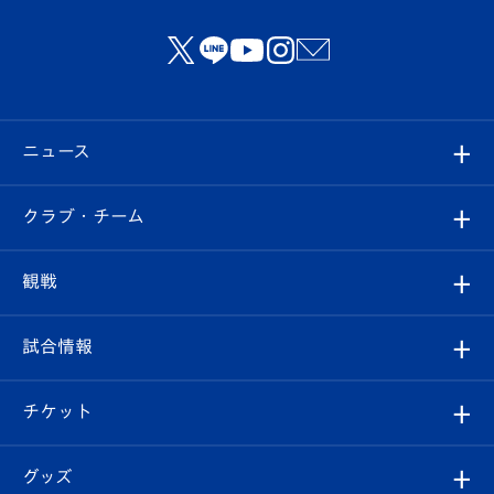
ニュース
すべて
クラブ・チーム
トップチーム
クラブプロフィール
観戦
クラブ
フィロソフィー
観戦ルール
試合情報
試合情報
クラブ概要
観戦ツアー
試合日程/結果
チケット
ファンクラブ
エンブレム紹介
はじめての観戦ガイド
順位表
チケット
グッズ
チケット