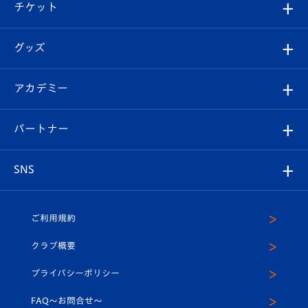
試合日程/結果
チケット
ファンクラブ
エンブレム紹介
はじめての観戦ガイド
順位表
チケット
グッズ
チケット
選手プロフィール
Revive Team
フォトギャラリー
シーズンシート
オンラインショップ
アカデミー
イベント
スタッフプロフィール
スタジアムへのアクセス
スタジアムグルメ
V-LOVERS（ファンクラブ）
2026-27ユニフォーム
メディア
育成からのお知らせ
パートナー
マスコット紹介
ヴィヴィくんの長崎おもてなしガイド
はじめての観戦ガイド
プレイヤーズスイート
店舗情報
グッズ
アカデミー
チームスケジュール
V-EXPRESS
パートナー企業一覧
SNS
（ユニフォーム入場）
ホームタウン
U-18
クラブハウス（練習場）
パートナー募集
公式Twitter
ご利用規約
アカデミー
U-15
応援メディア
法人限定 VIP BOX
ヴィヴィくんインスタグラム
クラブ概要
スクール
U-12
メディア出演情報
プライバシーポリシー
公式LINE＠
スクール
FAQ〜お問合せ〜
平和祈念活動