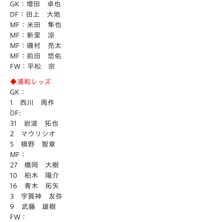
GK：増田 卓也
DF：田上 大地
MF：米田 隼也
MF：新里 涼
MF：磯村 亮太
MF：前田 悠佑
FW：平松 宗
◆浦和レッズ
GK：
1 西川 周作
DF:
31 岩波 拓也
2 マウリシオ
5 槙野 智章
MF：
27 橋岡 大樹
10 柏木 陽介
16 青木 拓矢
3 宇賀神 友弥
9 武藤 雄樹
FW：