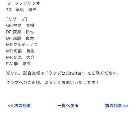
12 ファブリシオ
30 興梠 慎三
[リザーブ]
GK:福島 春樹
DF:荻原 拓也
DF:森脇 良太
MF:マルティノス
MF:阿部 勇樹
MF:菊池 大介
FW:李 忠成
※なお、試合速報は「
クラブ公式twitter
」をご覧ください。
クラブへのご声援、よろしくお願いいたします！
<< 次の記事
一覧へ戻る
前の記事 >>