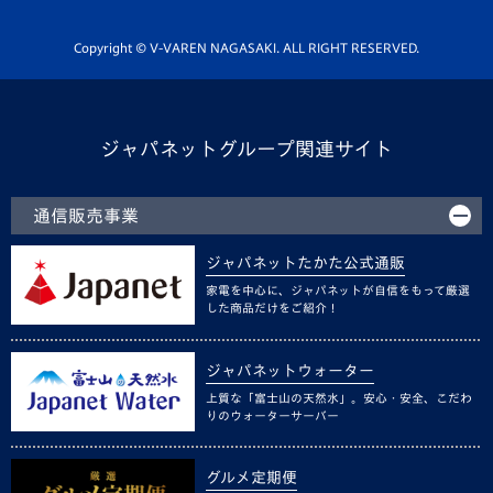
Youtube公式チャンネル
ホームタウン活動
Copyright © V-VAREN NAGASAKI. ALL RIGHT RESERVED.
ジャパネットグループ関連サイト
通信販売事業
ジャパネットたかた公式通販
家電を中心に、ジャパネットが自信をもって厳選
した商品だけをご紹介！
ジャパネットウォーター
上質な「富士山の天然水」。安心・安全、こだわ
りのウォーターサーバー
グルメ定期便