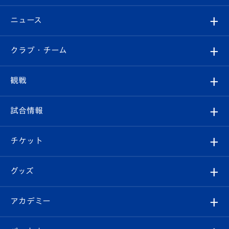
ニュース
すべて
クラブ・チーム
トップチーム
クラブプロフィール
観戦
クラブ
フィロソフィー
観戦ルール
試合情報
試合情報
クラブ概要
観戦ツアー
試合日程/結果
チケット
ファンクラブ
エンブレム紹介
はじめての観戦ガイド
順位表
チケット
グッズ
チケット
選手プロフィール
Revive Team
フォトギャラリー
シーズンシート
オンラインショップ
アカデミー
イベント
スタッフプロフィール
スタジアムへのアクセス
スタジアムグルメ
V-LOVERS（ファンクラブ）
2026-27ユニフォーム
メディア
育成からのお知らせ