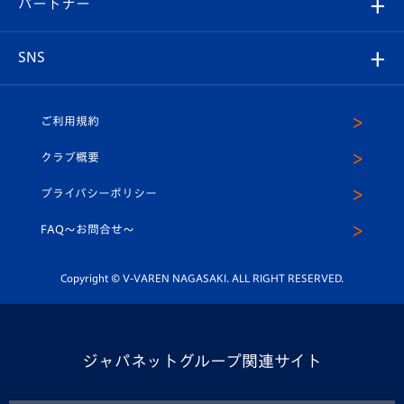
パートナー
マスコット紹介
ヴィヴィくんの長崎おもてなしガイド
はじめての観戦ガイド
プレイヤーズスイート
店舗情報
グッズ
アカデミー
チームスケジュール
V-EXPRESS
パートナー企業一覧
SNS
（ユニフォーム入場）
ホームタウン
U-18
クラブハウス（練習場）
パートナー募集
公式Twitter
ご利用規約
アカデミー
U-15
応援メディア
法人限定 VIP BOX
ヴィヴィくんインスタグラム
クラブ概要
スクール
U-12
メディア出演情報
プライバシーポリシー
公式LINE＠
スクール
FAQ〜お問合せ〜
平和祈念活動
Youtube公式チャンネル
ホームタウン活動
Copyright © V-VAREN NAGASAKI. ALL RIGHT RESERVED.
ジャパネットグループ関連サイト