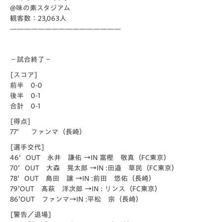
@味の素スタジアム
観客数：23,063人
————————————————
－試合終了－
[スコア]
前半 0-0
後半 0-1
合計 0-1
[得点]
77′ ファンマ（長崎）
[選手交代]
46′OUT 永井 謙佑 →IN 富樫 敬真（FC東京）
70′OUT 大森 晃太郎 →IN :田邉 草民（FC東京）
78′OUT 島田 譲 →IN :前田 悠佑（長崎）
79’OUT 髙萩 洋次郎 →IN : リンス（FC東京）
86’OUT ファンマ→IN :平松 宗（長崎）
[警告／退場]