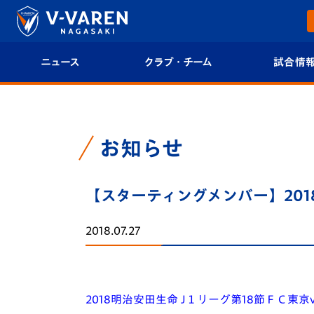
ニュース
クラブ・チーム
試合情
すべて
クラブプロフィール
試合日程/結果
トップチーム
フィロソフィー
試合情報
お知らせ
クラブ
クラブ概要
順位表
【スターティングメンバー】201
試合情報
エンブレム紹介
U-21 Jリーグ
2018.07.27
ファンクラブ
選手プロフィール
フォトギャラ
チケット
スタッフプロフィール
スタジアムグ
2018明治安田生命 J１リーグ第18節ＦＣ東京