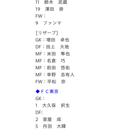
11 鈴木 武蔵
19 澤田 崇
FW：
9 ファンマ
[リザーブ]
GK：増田 卓也
DF：田上 大地
MF：米田 隼也
MF：名倉 巧
MF：前田 悠佑
MF：幸野 志有人
FW：平松 宗
◆ＦＣ東京
GK：
1 大久保 択生
DF:
2 室屋 成
5 丹羽 大輝