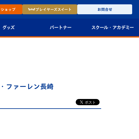
ン
ショップ
プレイヤーズ
スイート
お問合せ
グッズ
パートナー
スクール・
アカデミー
インショップ
パートナー企業一覧
アカデミー
-27ユニフォー
パートナー募集
U-18
法人限定 VIP BOX
U-15
報
V・ファーレン長崎
U-12
スクール