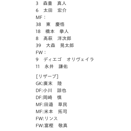
3 森重 真人
6 太田 宏介
MF：
38 東 慶悟
18 橋本 拳人
8 髙萩 洋次郎
39 大森 晃太郎
FW：
9 ディエゴ オリヴェイラ
11 永井 謙佑
[リザーブ]
GK:廣末 陸
DF:小川 諒也
DF:岡崎 慎
MF:田邉 草民
MF:米本 拓司
FW:リンス
FW:富樫 敬真