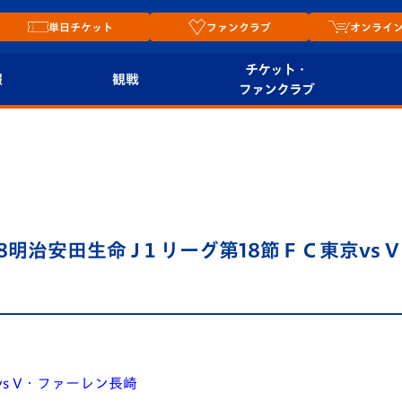
単日チケット
ファンクラブ
オンライ
チケット・
報
観戦
ファンクラブ
観戦ルール
チケット
オンラ
はじめての観戦ガイ
シーズンシート
2026
ド
ム
プレイヤーズスイート
Revive Team
店舗情
8明治安田生命 J１リーグ第18節ＦＣ東京vs 
関連
V-LOVERS（ファン
スタジアムへのアク
クラブ）
セス
リー
ヴィヴィくんの長崎
ルメ
おもてなしガイド
vs V・ファーレン長崎