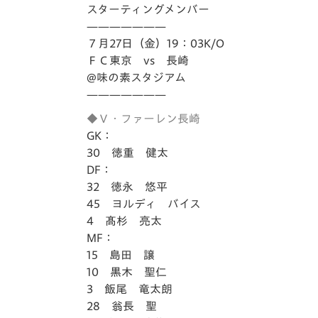
イベント
マスコット紹介
スターティングメンバー
———————
メディア
チームスケジュール
７月27日（金）19：03K/O
ＦＣ東京 vs 長崎
グッズ
クラブハウス（練習
@味の素スタジアム
場）
———————
ホームタウン
◆Ｖ・ファーレン長崎
応援メディア
GK：
アカデミー
30 徳重 健太
平和祈念活動
DF：
スクール
32 徳永 悠平
ホームタウン活動
45 ヨルディ バイス
4 髙杉 亮太
MF：
15 島田 譲
10 黒木 聖仁
3 飯尾 竜太朗
28 翁長 聖