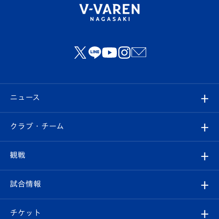
ニュース
すべて
クラブ・チーム
トップチーム
クラブプロフィール
観戦
クラブ
フィロソフィー
観戦ルール
試合情報
試合情報
クラブ概要
観戦ツアー
試合日程/結果
チケット