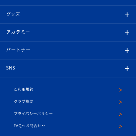
ファンクラブ
エンブレム紹介
はじめての観戦ガイド
順位表
チケット
グッズ
チケット
選手プロフィール
Revive Team
フォトギャラリー
シーズンシート
オンラインショップ
アカデミー
イベント
スタッフプロフィール
スタジアムへのアクセス
スタジアムグルメ
V-LOVERS（ファンクラブ）
2026-27ユニフォーム
メディア
育成からのお知らせ
パートナー
マスコット紹介
ヴィヴィくんの長崎おもてなしガイド
はじめての観戦ガイド
プレイヤーズスイート
店舗情報
グッズ
アカデミー
チームスケジュール
V-EXPRESS
パートナー企業一覧
SNS
（ユニフォーム入場）
ホームタウン
U-18
クラブハウス（練習場）
パートナー募集
公式Twitter
ご利用規約
アカデミー
U-15
応援メディア
法人限定 VIP BOX
ヴィヴィくんインスタグラム
クラブ概要
スクール
U-12
メディア出演情報
プライバシーポリシー
公式LINE＠
スクール
FAQ〜お問合せ〜
平和祈念活動
Youtube公式チャンネル