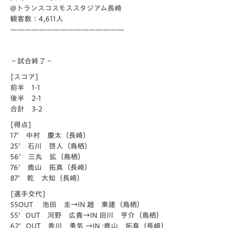
@トランスコスモススタジアム長崎
観客数：4,611人
————————————————
－試合終了－
[スコア]
前半 1-1
後半 2-1
合計 3-2
[得点]
17′ 中村 慶太（長崎）
25′ 石川 啓人（鳥栖）
56′ 三丸 拡（鳥栖）
76′ 鹿山 拓真（長崎）
87′ 乾 大知（長崎）
[選手交代]
55OUT 池田 圭→IN 趙 東建（鳥栖）
55′OUT 河野 広貴→IN 田川 亨介（鳥栖）
62′OUT 香川 勇気 →IN :鹿山 拓真（長崎）