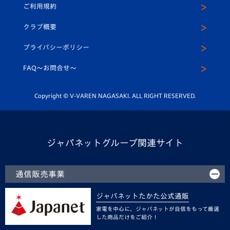
ご利用規約
アカデミー
U-15
応援メディア
法人限定 VIP BOX
ヴィヴィくんインスタグラム
クラブ概要
スクール
U-12
メディア出演情報
プライバシーポリシー
公式LINE＠
スクール
FAQ〜お問合せ〜
平和祈念活動
Youtube公式チャンネル
ホームタウン活動
Copyright © V-VAREN NAGASAKI. ALL RIGHT RESERVED.
ジャパネットグループ関連サイト
通信販売事業
ジャパネットたかた公式通販
家電を中心に、ジャパネットが自信をもって厳選
した商品だけをご紹介！