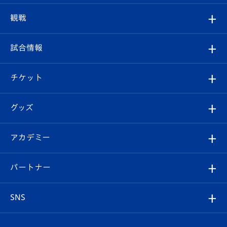
トップチーム
クラブプロフィール
観戦
クラブ
フィロソフィー
観戦ルール
試合情報
試合情報
クラブ概要
観戦ツアー
試合日程/結果
チケット
ファンクラブ
エンブレム紹介
はじめての観戦ガイド
順位表
チケット
グッズ
チケット
選手プロフィール
Revive Team
フォトギャラリー
シーズンシート
オンラインショップ
アカデミー
イベント
スタッフプロフィール
スタジアムへのアクセス
スタジアムグルメ
V-LOVERS（ファンクラブ）
2026-27ユニフォーム
メディア
育成からのお知らせ
パートナー
マスコット紹介
ヴィヴィくんの長崎おもてなしガイド
はじめての観戦ガイド
プレイヤーズスイート
店舗情報
グッズ
アカデミー
チームスケジュール
V-EXPRESS
パートナー企業一覧
SNS
（ユニフォーム入場）
ホームタウン
U-18
クラブハウス（練習場）
パートナー募集
公式Twitter