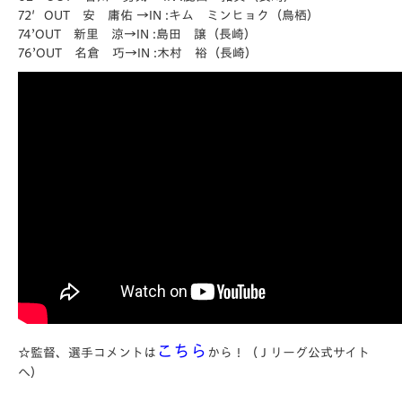
72′OUT 安 庸佑 →IN :キム ミンヒョク（鳥栖）
74’OUT 新里 涼→IN :島田 譲（長崎）
76’OUT 名倉 巧→IN :木村 裕（長崎）
こちら
☆監督、選手コメントは
から！（Ｊリーグ公式サイト
へ）