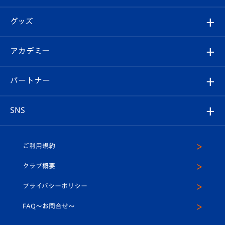
ファンクラブ
エンブレム紹介
はじめての観戦ガイド
順位表
チケット
グッズ
チケット
選手プロフィール
Revive Team
フォトギャラリー
シーズンシート
オンラインショップ
アカデミー
イベント
スタッフプロフィール
スタジアムへのアクセス
スタジアムグルメ
V-LOVERS（ファンクラブ）
2026-27ユニフォーム
メディア
育成からのお知らせ
パートナー
マスコット紹介
ヴィヴィくんの長崎おもてなしガイド
はじめての観戦ガイド
プレイヤーズスイート
店舗情報
グッズ
アカデミー
チームスケジュール
V-EXPRESS
パートナー企業一覧
SNS
（ユニフォーム入場）
ホームタウン
U-18
クラブハウス（練習場）
パートナー募集
公式Twitter
ご利用規約
アカデミー
U-15
応援メディア
法人限定 VIP BOX
ヴィヴィくんインスタグラム
クラブ概要
スクール
U-12
メディア出演情報
プライバシーポリシー
公式LINE＠
スクール
FAQ〜お問合せ〜
平和祈念活動
Youtube公式チャンネル