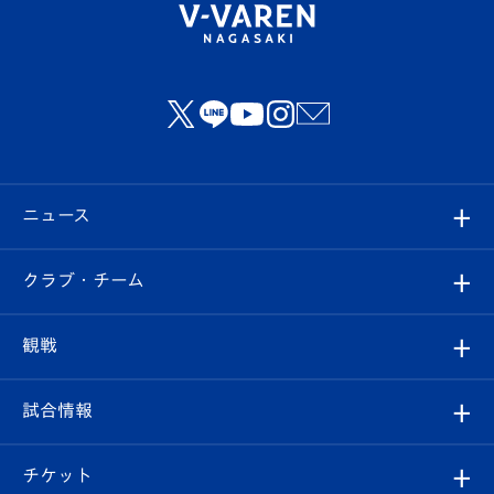
ニュース
すべて
クラブ・チーム
トップチーム
クラブプロフィール
観戦
クラブ
フィロソフィー
観戦ルール
試合情報
試合情報
クラブ概要
観戦ツアー
試合日程/結果
チケット