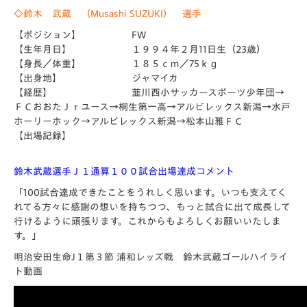
◇鈴木 武蔵 （Musashi SUZUKI） 選手
【ポジション】 FW
【生年月日】 １９９４年２月11日生（23歳）
【身長／体重】 １８５ｃｍ／75ｋｇ
【出身地】 ジャマイカ
【経歴】 韮川西小サッカースポーツ少年団→
ＦＣおおたＪｒユース→桐生第一高→アルビレックス新潟→水戸
ホーリーホック→アルビレックス新潟→松本山雅ＦＣ
【出場記録】
鈴木武蔵選手Ｊ１通算１００試合出場達成コメント
「100試合達成できたことをうれしく思います。いつも支えてく
れてる方々に感謝の想いを持ちつつ、もっと試合に出て成長して
行けるように頑張ります。これからもよろしくお願いいたしま
す。」
明治安田生命J１第３節 浦和レッズ戦 鈴木武蔵ゴールハイライ
ト動画