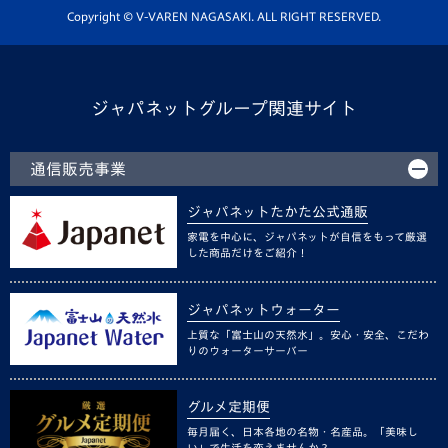
ホームタウン活動
Copyright © V-VAREN NAGASAKI. ALL RIGHT RESERVED.
ジャパネットグループ関連サイト
通信販売事業
ジャパネットたかた公式通販
家電を中心に、ジャパネットが自信をもって厳選
した商品だけをご紹介！
ジャパネットウォーター
上質な「富士山の天然水」。安心・安全、こだわ
りのウォーターサーバー
グルメ定期便
毎月届く、日本各地の名物・名産品。「美味し
い」で生活を変えませんか？