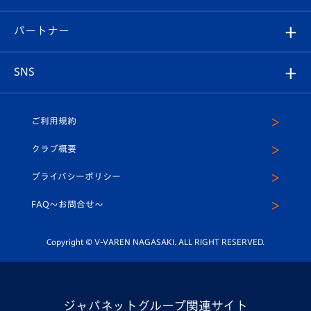
スタジアムへのアクセス
スタジアムグルメ
V-LOVERS（ファンクラブ）
2026-27ユニフォーム
メディア
育成からのお知らせ
パートナー
マスコット紹介
ヴィヴィくんの長崎おもてなしガイド
はじめての観戦ガイド
プレイヤーズスイート
店舗情報
グッズ
アカデミー
チームスケジュール
V-EXPRESS
パートナー企業一覧
SNS
（ユニフォーム入場）
ホームタウン
U-18
クラブハウス（練習場）
パートナー募集
公式Twitter
ご利用規約
アカデミー
U-15
応援メディア
法人限定 VIP BOX
ヴィヴィくんインスタグラム
クラブ概要
スクール
U-12
メディア出演情報
プライバシーポリシー
公式LINE＠
スクール
FAQ〜お問合せ〜
平和祈念活動
Youtube公式チャンネル
ホームタウン活動
Copyright © V-VAREN NAGASAKI. ALL RIGHT RESERVED.
ジャパネットグループ関連サイト