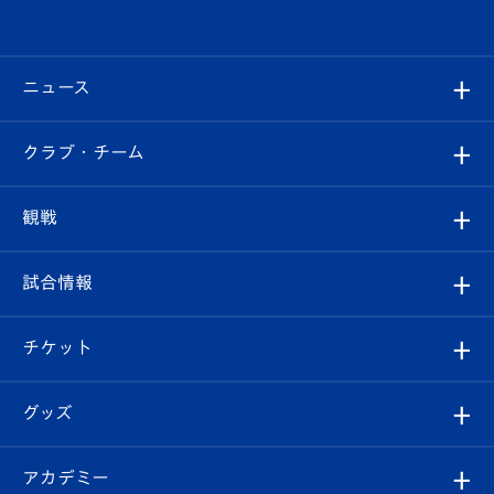
ニュース
すべて
クラブ・チーム
トップチーム
クラブプロフィール
観戦
クラブ
フィロソフィー
観戦ルール
試合情報
試合情報
クラブ概要
観戦ツアー
試合日程/結果
チケット
ファンクラブ
エンブレム紹介
はじめての観戦ガイド
順位表
チケット
グッズ
チケット
選手プロフィール
Revive Team
フォトギャラリー
シーズンシート
オンラインショップ
アカデミー
イベント
スタッフプロフィール