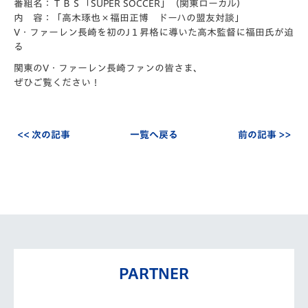
番組名：ＴＢＳ「SUPER SOCCER」（関東ローカル）
内 容：「高木琢也×福田正博 ドーハの盟友対談」
V・ファーレン長崎を初のJ１昇格に導いた高木監督に福田氏が迫
る
関東のV・ファーレン長崎ファンの皆さま、
ぜひご覧ください！
<< 次の記事
一覧へ戻る
前の記事 >>
PARTNER