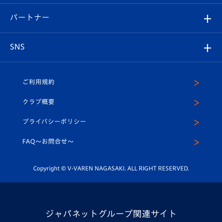
スタジアムグルメ
V-LOVERS（ファンクラブ）
2026-27ユニフォーム
メディア
育成からのお知らせ
パートナー
マスコット紹介
ヴィヴィくんの長崎おもてなしガイド
はじめての観戦ガイド
プレイヤーズスイート
店舗情報
グッズ
アカデミー
チームスケジュール
V-EXPRESS
パートナー企業一覧
SNS
（ユニフォーム入場）
ホームタウン
U-18
クラブハウス（練習場）
パートナー募集
公式Twitter
ご利用規約
アカデミー
U-15
応援メディア
法人限定 VIP BOX
ヴィヴィくんインスタグラム
クラブ概要
スクール
U-12
メディア出演情報
プライバシーポリシー
公式LINE＠
スクール
FAQ〜お問合せ〜
平和祈念活動
Youtube公式チャンネル
ホームタウン活動
Copyright © V-VAREN NAGASAKI. ALL RIGHT RESERVED.
ジャパネットグループ関連サイト