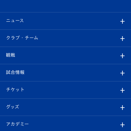
ニュース
すべて
クラブ・チーム
トップチーム
クラブプロフィール
観戦
クラブ
フィロソフィー
観戦ルール
試合情報
試合情報
クラブ概要
観戦ツアー
試合日程/結果
チケット
ファンクラブ
エンブレム紹介
はじめての観戦ガイド
順位表
チケット
グッズ
チケット
選手プロフィール
Revive Team
フォトギャラリー
シーズンシート
オンラインショップ
アカデミー
イベント
スタッフプロフィール
スタジアムへのアクセス