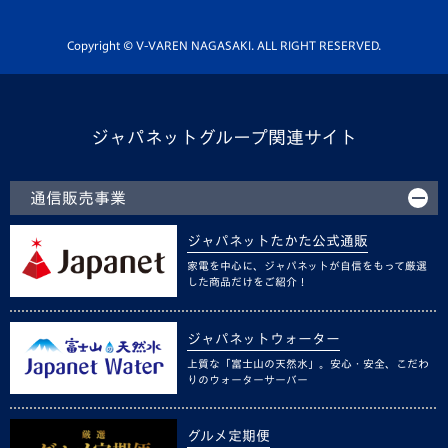
Youtube公式チャンネル
ホームタウン活動
Copyright © V-VAREN NAGASAKI. ALL RIGHT RESERVED.
ジャパネットグループ関連サイト
通信販売事業
ジャパネットたかた公式通販
家電を中心に、ジャパネットが自信をもって厳選
した商品だけをご紹介！
ジャパネットウォーター
上質な「富士山の天然水」。安心・安全、こだわ
りのウォーターサーバー
グルメ定期便