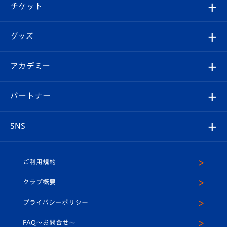
試合日程/結果
チケット
ファンクラブ
エンブレム紹介
はじめての観戦ガイド
順位表
チケット
グッズ
チケット
選手プロフィール
Revive Team
フォトギャラリー
シーズンシート
オンラインショップ
アカデミー
イベント
スタッフプロフィール
スタジアムへのアクセス
スタジアムグルメ
V-LOVERS（ファンクラブ）
2026-27ユニフォーム
メディア
育成からのお知らせ
パートナー
マスコット紹介
ヴィヴィくんの長崎おもてなしガイド
はじめての観戦ガイド
プレイヤーズスイート
店舗情報
グッズ
アカデミー
チームスケジュール
V-EXPRESS
パートナー企業一覧
SNS
（ユニフォーム入場）
ホームタウン
U-18
クラブハウス（練習場）
パートナー募集
公式Twitter
ご利用規約
アカデミー
U-15
応援メディア
法人限定 VIP BOX
ヴィヴィくんインスタグラム
クラブ概要
スクール
U-12
メディア出演情報
プライバシーポリシー
公式LINE＠
スクール
FAQ〜お問合せ〜
平和祈念活動